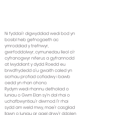
Ni fyddai'r digwyddiad wedi bod yn 
bosibl heb gefnogaeth ac 
ymroddiad y trefnwyr, 
gwirfoddolwyr, cymunedau lleol a'r 
cyfranogwyr niferus a gyfrannodd 
at lwyddiant y dydd. Roedd eu 
brwdfrydedd a'u gwaith caled yn 
sicrhau profiad cofiadwy i bawb 
oedd yn rhan ohono.
Rydym wedi rhannu detholiad o 
luniau o Gwm Elan sy'n dal rhai o 
uchafbwyntiau'r diwrnod. I'r rhai 
sydd am weld mwy, mae'r casgliad 
llawn o luniau ar gael drwy'r ddolen 