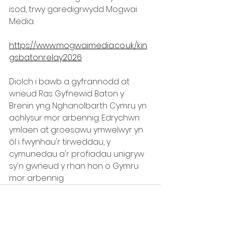
isod, trwy garedigrwydd Mogwai 
Media.
https://www.mogwaimedia.co.uk/kin
gsbatonrelay2026
Diolch i bawb a gyfrannodd at 
wneud Ras Gyfnewid Baton y 
Brenin yng Nghanolbarth Cymru yn 
achlysur mor arbennig. Edrychwn 
ymlaen at groesawu ymwelwyr yn 
ôl i fwynhau'r tirweddau, y 
cymunedau a'r profiadau unigryw 
sy'n gwneud y rhan hon o Gymru 
mor arbennig.