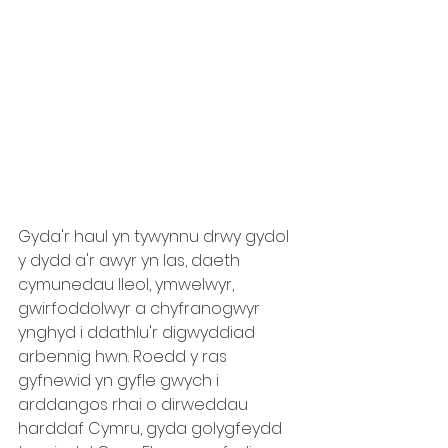
Gyda'r haul yn tywynnu drwy gydol 
y dydd a'r awyr yn las, daeth 
cymunedau lleol, ymwelwyr, 
gwirfoddolwyr a chyfranogwyr 
ynghyd i ddathlu'r digwyddiad 
arbennig hwn. Roedd y ras 
gyfnewid yn gyfle gwych i 
arddangos rhai o dirweddau 
harddaf Cymru, gyda golygfeydd 