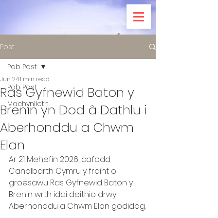
Post
Pob Post
Jun 24
1 min read
Pob Post
Ras Gyfnewid Baton y
Machynlleth
Brenin yn Dod â Dathlu i
Aberhonddu a Chwm
Elan
Ar 21 Mehefin 2026, cafodd 
Canolbarth Cymru y fraint o 
groesawu Ras Gyfnewid Baton y 
Brenin wrth iddi deithio drwy 
Aberhonddu a Chwm Elan godidog.