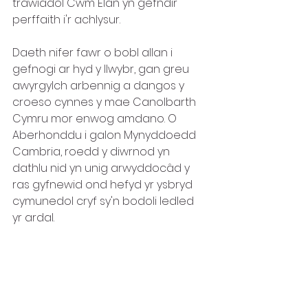
trawiadol Cwm Elan yn gefndir 
perffaith i'r achlysur.
Daeth nifer fawr o bobl allan i 
gefnogi ar hyd y llwybr, gan greu 
awyrgylch arbennig a dangos y 
croeso cynnes y mae Canolbarth 
Cymru mor enwog amdano. O 
Aberhonddu i galon Mynyddoedd 
Cambria, roedd y diwrnod yn 
dathlu nid yn unig arwyddocâd y 
ras gyfnewid ond hefyd yr ysbryd 
cymunedol cryf sy'n bodoli ledled 
yr ardal.