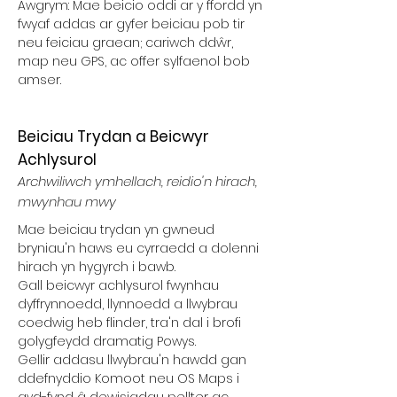
Awgrym: Mae beicio oddi ar y ffordd yn
fwyaf addas ar gyfer beiciau pob tir
neu feiciau graean; cariwch ddŵr,
map neu GPS, ac offer sylfaenol bob
amser.
Beiciau Trydan a Beicwyr
Achlysurol
Archwiliwch ymhellach, reidio'n hirach,
mwynhau mwy
Mae beiciau trydan yn gwneud
bryniau'n haws eu cyrraedd a dolenni
hirach yn hygyrch i bawb.
Gall beicwyr achlysurol fwynhau
dyffrynnoedd, llynnoedd a llwybrau
coedwig heb flinder, tra'n dal i brofi
golygfeydd dramatig Powys.
Gellir addasu llwybrau'n hawdd gan
ddefnyddio Komoot neu OS Maps i