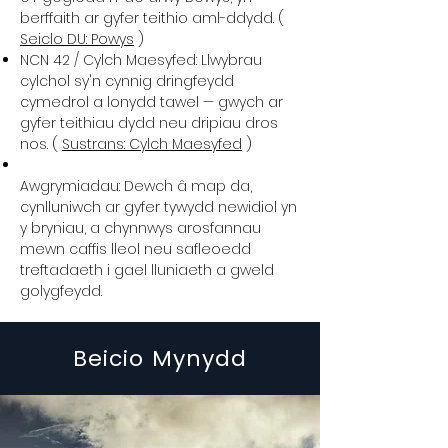
berffaith ar gyfer teithio aml-ddydd. (
Seiclo DU: Powys
)
NCN 42 / Cylch Maesyfed: Llwybrau
cylchol sy'n cynnig dringfeydd
cymedrol a lonydd tawel — gwych ar
gyfer teithiau dydd neu dripiau dros
nos. (
Sustrans: Cylch Maesyfed
)
Awgrymiadau: Dewch â map da,
cynlluniwch ar gyfer tywydd newidiol yn
y bryniau, a chynnwys arosfannau
mewn caffis lleol neu safleoedd
treftadaeth i gael lluniaeth a gweld
golygfeydd.
Beicio Mynydd