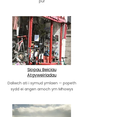
pur
Siopau Beiciau
Atgyweiriadau
Daliwch ati i symud ymlaen — popeth
sydd ei angen arnoch ym Mhowys