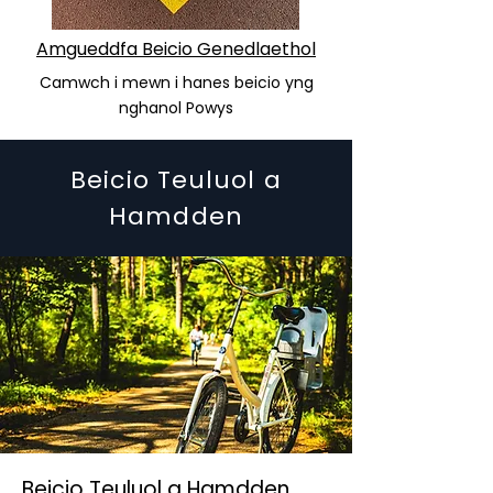
Amgueddfa Beicio Genedlaethol
Camwch i mewn i hanes beicio yng
nghanol Powys
Beicio Teuluol a
Hamdden
Beicio Teuluol a Hamdden