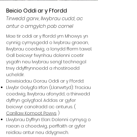
Beicio Oddi ar y Ffordd
Tirwedd garw, llwybrau cudd, ac
antur o amgylch pob cornel
Mae tir oddi ar y ffordd ym Mhowys yn
cynnig cymysgedd o lwybrau graean,
llwybrau coedwig, a lonydd fferm tawel.
Gall beicwyr fwynhau dolenni coetir
ysgafn neu lwybrau sengl technegol
trwy ddyffrynnoedd a rhostiroedd
ucheldir.
Dewisiadau Gorau Oddi ar y Ffordd:
Llwybr Golygfa Irfon (Llanwrtyd): Traciau
coedwig, llwybrau afonydd, a thirwedd
dyffryn golygfaol. Addas ar gyfer
beicwyr canolradd ac anturus. (
Canllaw Komoot Powys
)
Llwybrau Dyffryn Elan: Dolenni cymysg o
raean a choedwig, perffaith ar gyfer
reidiau antur neu ddygnwch.