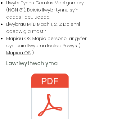
Llwybr Tynnu Camlas Montgomery
(NCN 81): Beicio llwybr tynnu sy'n
addas i deuluoedd.
Llwybrau MTB Mach 1, 2, 3: Dolenni
coedwig a rhostir.
Mapiau OS: Mapio personol ar gyfer
cynllunio llwybrau ledled Powys. (
Mapiau OS
)
Lawrlwythwch yma