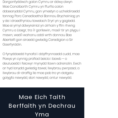
Darganfyddwch galon Cymru ar ddwy olwyn
Mae Canolbarth Cymru yn ffurfio calon
ddaearyddol Cymru, gan ymestyn o ucheldiroedd
tonnog Parc Cenedlaethol Bannau Brycheiniog yn
y de i droedfryniau tawelach Eryri yn y gogledd.
Mae ei ymyl ddwyreiniol yn olrhain y ffin rhwng
Cymru a Lloegr, tra i'r gorllewin, mae'r tir yn plygu i
mewn, wedi'i wahanu oddi wrth donnau Bae
Aberteifi gan siroedd gwledig Ceredigion a Sir
Gaerfyrddin.
O fynyddoedd hynafol i ddyffrynnoedd cudd, mae
Powys yn cynnig profiad beicio i bawb — o
deuluoedd i feicwyr mynydd llawn adrenalin. Ewch
ar hyd lonydd gwledig tawel, llwybrau pwrpasol, a
llwybrau di-draffig lle mae pob tro yn datgelu
golygfa newydd, stori newydd, antur newydd.
Mae Eich Taith
Berffaith yn Dechrau
Yma