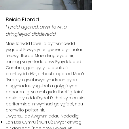
Beicio Ffordd
Ffyrdd agored, awyr fawr, a
dringfeydd diddiwedd
Mae lonydd tawel a dyffrynnoedd
ysgubol Powys yn ei gwneud yn hafan i
feicwyr ffordd. Mae dringfeydd hir,
tonnog yn ymledu drwy Fynyddoedd
Cambria, gan gysylltu pentrefi,
cronfeydd dŵr, a rhostir agored. Mae'r
ffyrdd yn gwobrwyo ymdrech gyda
disgyniadau ysgubol a golygfeydd
panoramig, yn aml gyda thraffig lleiaf
posibl - yn ddelfrydol i'r rhai sy'n ceisio
perfformiad, mwynhad golygfaol, neu
archwilio pellter hir.
Llwybrau ac Awgrymiadau Nodedig:
Lôn Las Cymru (NCN 8): Llwybr enwog
o'r gogledd i'r de drwy Bowys, yn