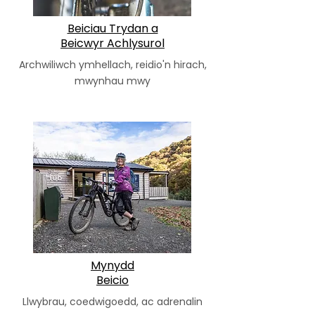
Beiciau Trydan a
Beicwyr Achlysurol
Archwiliwch ymhellach, reidio'n hirach,
mwynhau mwy
Mynydd
Beicio
Llwybrau, coedwigoedd, ac adrenalin