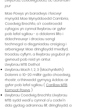
Llwybrau, coedwigoedd, ac adrenalin
pur
Mae Powys yn baradwys i feicwyr
mynydd. Mae Mynyddoedd Cambria,
Coedwig Brechfa, a'r coetiroedd
cyfagos yn cynnal llwybrau ar gyfer
pob lefel sgiliau - o ddolenni llifo i
ddechreuwyr i draciau sengl
technegol a disgyniadau creigiog i
arbenigwyr. Mae dringfeydd mwdlyd,
troadau cyflym, a llwybrau ysgubol yn
gwneud pob reid yn antur.
Llwybrau MTB Dethol:
Llwybrau Mach 1, 2, 3 (Machynlleth):
Dolenni o 10–20 milltir gyda choedwig,
rhostir, a thirwedd gymysg. Addas ar
gyfer pob lefel sgiliau. (
Canllaw MTB
Komoot Powys
)
Llwybrau Coedwig Brechfa: Llwybrau
MTB sydd wedi'u cynnal a'u cadw'n
dda gydag adrannau llif, dringfeydd, a