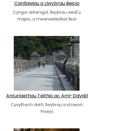
Canllawiau a Llwybrau Beicio
Cyngor arbenigol, llwybrau wedi'u
mapio, a mewnwelediad lleol
Anturiaethau Teithio ac Aml-Ddydd
Cysylltwch drefi, llwybrau a straeon
Powys