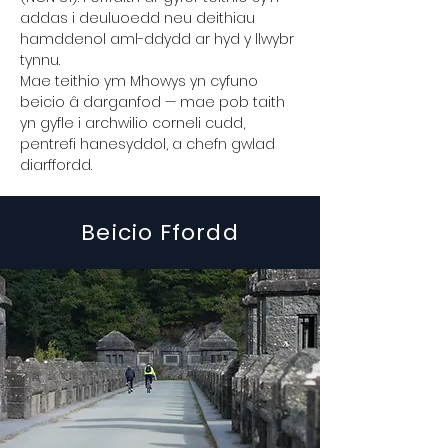
addas i deuluoedd neu deithiau
hamddenol aml-ddydd ar hyd y llwybr
tynnu.
Mae teithio ym Mhowys yn cyfuno
beicio â darganfod — mae pob taith
yn gyfle i archwilio corneli cudd,
pentrefi hanesyddol, a chefn gwlad
diarffordd.
Beicio Ffordd