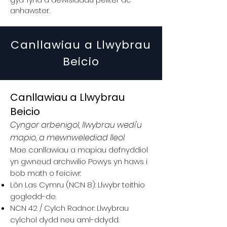
gyd-fynd â dewisiadau pellter ac
anhawster.
Canllawiau a Llwybrau
Beicio
Canllawiau a Llwybrau
Beicio
Cyngor arbenigol, llwybrau wedi'u
mapio, a mewnwelediad lleol
Mae canllawiau a mapiau defnyddiol
yn gwneud archwilio Powys yn haws i
bob math o feiciwr:
Lôn Las Cymru (NCN 8): Llwybr teithio
gogledd-de.
NCN 42 / Cylch Radnor: Llwybrau
cylchol dydd neu aml-ddydd.