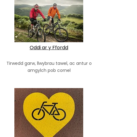
Oddi ar y Ffordd
Tirwedd garw, llwybrau tawel, ac antur o
amgylch pob cornel