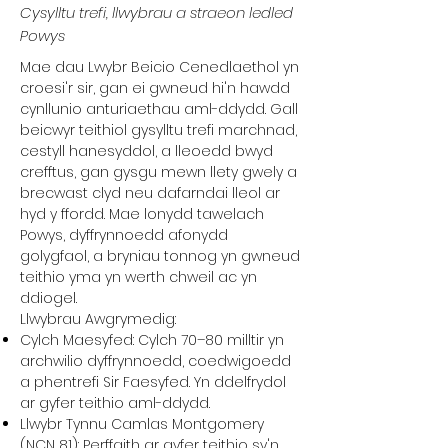
Cysylltu trefi, llwybrau a straeon ledled
Powys
Mae dau Lwybr Beicio Cenedlaethol yn
croesi'r sir, gan ei gwneud hi'n hawdd
cynllunio anturiaethau aml-ddydd. Gall
beicwyr teithiol gysylltu trefi marchnad,
cestyll hanesyddol, a lleoedd bwyd
crefftus, gan gysgu mewn llety gwely a
brecwast clyd neu dafarndai lleol ar
hyd y ffordd. Mae lonydd tawelach
Powys, dyffrynnoedd afonydd
golygfaol, a bryniau tonnog yn gwneud
teithio yma yn werth chweil ac yn
ddiogel.
Llwybrau Awgrymedig:
Cylch Maesyfed: Cylch 70–80 milltir yn
archwilio dyffrynnoedd, coedwigoedd
a phentrefi Sir Faesyfed. Yn ddelfrydol
ar gyfer teithio aml-ddydd.
Llwybr Tynnu Camlas Montgomery
(NCN 81): Perffaith ar gyfer teithio sy'n