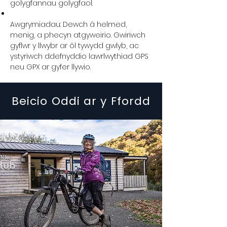
golygfannau golygfaol.
Awgrymiadau: Dewch â helmed,
menig, a phecyn atgyweirio. Gwiriwch
gyflwr y llwybr ar ôl tywydd gwlyb, ac
ystyriwch ddefnyddio lawrlwythiad GPS
neu GPX ar gyfer llywio.
Beicio Oddi ar y Ffordd