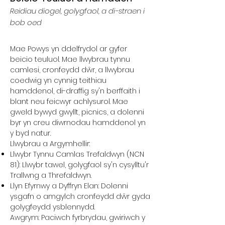
Reidiau diogel, golygfaol, a di-straen i
bob oed
Mae Powys yn ddelfrydol ar gyfer
beicio teuluol. Mae llwybrau tynnu
camlesi, cronfeydd dŵr, a llwybrau
coedwig yn cynnig teithiau
hamddenol, di-draffig sy'n berffaith i
blant neu feicwyr achlysurol. Mae
gweld bywyd gwyllt, picnics, a dolenni
byr yn creu diwrnodau hamddenol yn
y byd natur.
Llwybrau a Argymhellir:
Llwybr Tynnu Camlas Trefaldwyn (NCN
81): Llwybr tawel, golygfaol sy'n cysylltu'r
Trallwng a Threfaldwyn.
Llyn Efyrnwy a Dyffryn Elan: Dolenni
ysgafn o amgylch cronfeydd dŵr gyda
golygfeydd ysblennydd.
Awgrym: Paciwch fyrbrydau, gwiriwch y