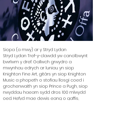
Siopa (a mwy) ar y Stryd Lydan
Stryd Lydan Tref-y-clawdd yw canolbwynt
bwrlwm y dref. Gallwch grwydro a
mwynhau edrych ar luniau yn siop
Knighton Fine Art, gitârs yn siop Knighton
Music a phopeth o stofiau llosgi coed i
grochenwaith yn siop Prince a Pugh, siop
nwyddau haearn sydd dros 100 mlwydd
oed. Hefyd mae dewis eang o gaffis,
tafarndai a siopau bwydydd arbenigol lle
gallwch fagu nerth newydd yn barod i
ddarganfod mwy o’r dref.
Amgueddfa Tref-y-clawdd