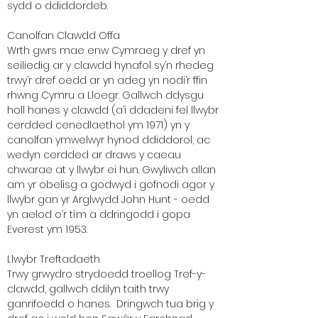
sydd o ddiddordeb.
Canolfan Clawdd Offa
Wrth gwrs mae enw Cymraeg y dref yn
seiliedig ar y clawdd hynafol sy’n rhedeg
trwy’r dref oedd ar yn adeg yn nodi’r ffin
rhwng Cymru a Lloegr. Gallwch ddysgu
holl hanes y clawdd (a’i ddadeni fel llwybr
cerdded cenedlaethol ym 1971) yn y
canolfan ymwelwyr hynod ddiddorol, ac
wedyn cerdded ar draws y caeau
chwarae at y llwybr ei hun. Gwyliwch allan
am yr obelisg a godwyd i gofnodi agor y
llwybr gan yr Arglwydd John Hunt - oedd
yn aelod o’r tîm a ddringodd i gopa
Everest ym 1953.
Llwybr Treftadaeth
Trwy grwydro strydoedd troellog Tref-y-
clawdd, gallwch ddilyn taith trwy
ganrifoedd o hanes. Dringwch tua brig y