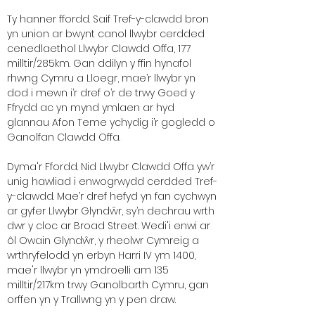
Ty hanner ffordd. Saif Tref-y-clawdd bron
yn union ar bwynt canol llwybr cerdded
cenedlaethol Llwybr Clawdd Offa, 177
milltir/285km. Gan ddilyn y ffin hynafol
rhwng Cymru a Lloegr, mae’r llwybr yn
dod i mewn i’r dref o’r de trwy Goed y
Ffrydd ac yn mynd ymlaen ar hyd
glannau Afon Teme ychydig i’r gogledd o
Ganolfan Clawdd Offa.
Dyma'r Ffordd. Nid Llwybr Clawdd Offa yw’r
unig hawliad i enwogrwydd cerdded Tref-
y-clawdd. Mae’r dref hefyd yn fan cychwyn
ar gyfer Llwybr Glyndŵr, sy’n dechrau wrth
dwr y cloc ar Broad Street. Wedi'i enwi ar
ôl Owain Glyndŵr, y rheolwr Cymreig a
wrthryfelodd yn erbyn Harri IV ym 1400,
mae'r llwybr yn ymdroelli am 135
milltir/217km trwy Ganolbarth Cymru, gan
orffen yn y Trallwng yn y pen draw.