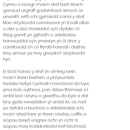
Cymru a Lloegr, mae’n dref bert. Mae’n
gwneud argraff gadarnhaol arnoch ar
unwaith, wrth ichi gyrraedd canol y dref.
Mae strydoedd canoloesol yn troelli allan
o dŵr y cloc trawiadol, sy’n dyddio o’r
19eg ganrif, yn gyfoeth o adeiladau
hanesyddol sy’n ymestyn yn ôl dros y
canrifoedd. Un o’r ffyrdd hawsaf i deithio
trwy amser yw trwy grwydro’r strydoedd
hyn.
Er bod hanes y dref yn amlwg iawn,
mae’n llawn bwrlwm a phrysurdeb
heddiw hefyd. Cynhelir marchnad da byw
yma bob wythnos, pan ddaw ffermwyr o’r
ardal leol i brynu a gwerthu da byw a dal
fyny gyda newyddion yr ardal. Ac os nad
yw defaid a buchod o ddiddordeb ichi,
mae’r stryd fawr yn llawn orielau, caffis a
siopau bwyd unigryw ochr yn ochr â
siopau mwy traddodiadol tref farchnad,