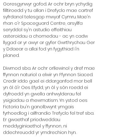
Goresgynwyr gofod. Ar ochr bryn ychydig
filltiroedd y tu allan i Drefyclo mae cartref
syfrdanol telesgop mwyaf Cymru. Mae'n
rhan o'r Spaceguard Centre, arsyllfa
seryddol sy'n astudio effeithiau
asteroidau a chomedau - ac yn cadw
llygad ar yr awyr ar gyfer Gwrthrychau Ger
y Ddaear a allai fod yn fygythiad i'n
planed.
Diwrnod sba. Ar ochr orllewinol y dref mae
ffynnon naturiol a elwir yn Ffynnon Siaced.
Credir iddo gael ei ddarganfod mor bell
yn ôl â'r Oes Efydd, yn ôl y sôn roedd ei
dyfroedd yn gwella anhwylderau fel
ysigiadau a rhewmatism. Yn ystod oes
Fictoria bu'n ganolbwynt ymgais
fyrhoedlog i ailfrandio Trefyclo fel tref sba.
Er gwaethaf priodweddau
meddyginiaethol y ffynnon, ni
ddechreuodd yr ymdrechion hyn.