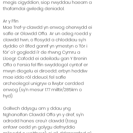
megis cigyddion, siop nwyddau haearn a
thafarndai gwledig deniadol.
Ar y Ffin
Mae Tref-y-clawdd yn enwog oherwydd ei
safle ar Glawdd Offa. Ar un adeg roedd y
clawdd hwn, o ffosydd a chloddiau sy’n
dyddio o’r 8fed ganrif yn ymestyn o ‘fôr i
fôr’ o’r gogledd i’r de rhwng Cymru a
Lloegr. Cafodd ei adeiladu gan Y Brenin
Offa o Fersia fel ffin swyddogol cyntaf er
mwyn diogelu ei diroedd; erbyn heddiw
mae iddo rôl ddeuol, fel safle
archeolegol unigryw a llwybr cerdded
enwog (sy’n mesur 177 milltir/285km o
hyd).
Gallwch ddysgu am y ddau yng
Nghanolfan Clawdd Offa yn y dref, sy’n
adrodd hanes creu’r clawdd (tasg
enfawr oedd yn golygu defnyddio