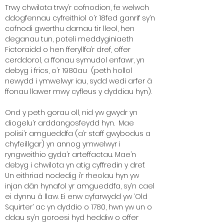
Trwy chwilota trwy’r cofnodion, fe welwch
ddogfennau cyfreithiol o’r 18fed ganrif sy’n
cofnodi gwerthu darnau tir lleol, hen
deganau tun, poteli meddyginiaeth
Fictoraidd o hen fferyllfa’r dref, offer
cerddorol, a ffonau symudol enfawr, yn
debyg i frics, o’r 1980au (peth hollol
newydd i ymwelwyr iau, sydd wedi arfer â
ffonau llawer mwy cyfleus y dyddiau hyn).
Ond y peth gorau oll, nid yw gwydr yn
diogelu’r arddangosfeydd hyn. Mae
polisi’r amgueddfa (a’r staff gwybodus a
chyfeillgar) yn annog ymwelwyr i
ryngweithio gyda’r arteffactau. Mae’n
debyg i chwilota yn atig cyffredin y dref.
Un eithriad nodedig i’r rheolau hyn yw
injan dân hynafol yr amgueddfa, sy’n cael
ei dynnu â llaw. Ei enw cyfarwydd yw ‘Old
Squirter’ ac yn dyddio o 1780, hwn yw un o
ddau sy’n goroesi hyd heddiw o offer