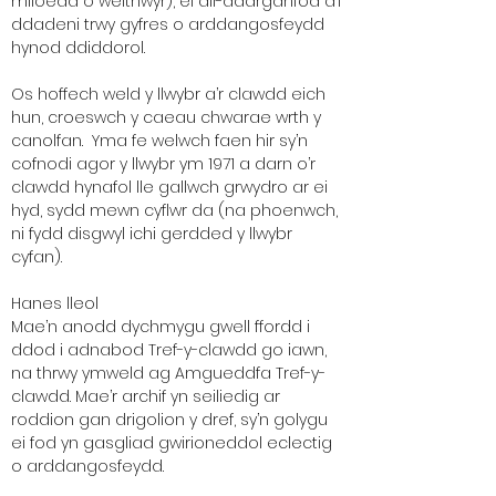
miloedd o weithwyr), ei ail-ddarganfod a’i
ddadeni trwy gyfres o arddangosfeydd
hynod ddiddorol.
Os hoffech weld y llwybr a’r clawdd eich
hun, croeswch y caeau chwarae wrth y
canolfan. Yma fe welwch faen hir sy’n
cofnodi agor y llwybr ym 1971 a darn o’r
clawdd hynafol lle gallwch grwydro ar ei
hyd, sydd mewn cyflwr da (na phoenwch,
ni fydd disgwyl ichi gerdded y llwybr
cyfan).
Hanes lleol
Mae’n anodd dychmygu gwell ffordd i
ddod i adnabod Tref-y-clawdd go iawn,
na thrwy ymweld ag Amgueddfa Tref-y-
clawdd. Mae’r archif yn seiliedig ar
roddion gan drigolion y dref, sy’n golygu
ei fod yn gasgliad gwirioneddol eclectig
o arddangosfeydd.