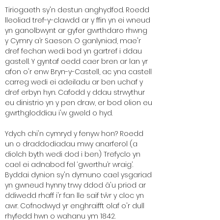
Tiriogaeth sy'n destun anghydfod. Roedd
lleoliad tref-y-clawdd ar y ffin yn ei wneud
yn ganolbwynt ar gyfer gwrthdaro rhwng
y Cymry a’r Saeson. O ganlyniad, mae'r
dref fechan wedi bod yn gartref i ddau
gastell. Y gyntaf oedd caer bren ar lan yr
afon o'r enw Bryn-y-Castell, ac yna castell
carreg wedi ei adeiladu ar ben uchaf y
dref erbyn hyn. Cafodd y ddau strwythur
eu dinistrio yn y pen draw, er bod olion eu
gwrthgloddiau i'w gweld o hyd.
Ydych chi'n cymryd y fenyw hon? Roedd
un o draddodiadau mwy anarferol (a
diolch byth wedi dod i ben) Trefyclo yn
cael ei adnabod fel ‘gwerthu’r wraig’.
Byddai dynion sy'n dymuno cael ysgariad
yn gwneud hynny trwy ddod â'u priod ar
ddiwedd rhaff i'r fan lle saif tŵr y cloc yn
awr. Cofnodwyd yr enghraifft olaf o'r dull
rhyfedd hwn o wahanu ym 1842.