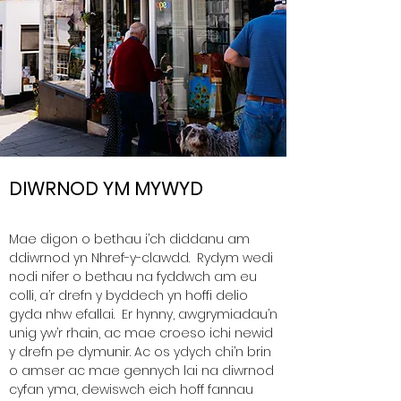
DIWRNOD YM MYWYD
Mae digon o bethau i’ch diddanu am
ddiwrnod yn Nhref-y-clawdd. Rydym wedi
nodi nifer o bethau na fyddwch am eu
colli, a’r drefn y byddech yn hoffi delio
gyda nhw efallai. Er hynny, awgrymiadau’n
unig yw’r rhain, ac mae croeso ichi newid
y drefn pe dymunir. Ac os ydych chi’n brin
o amser ac mae gennych lai na diwrnod
cyfan yma, dewiswch eich hoff fannau