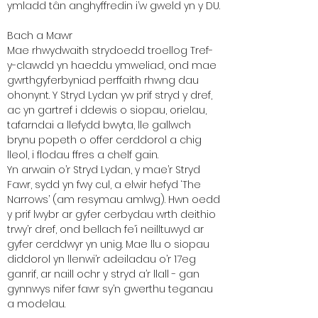
ymladd tân anghyffredin i’w gweld yn y DU.
Bach a Mawr
Mae rhwydwaith strydoedd troellog Tref-
y-clawdd yn haeddu ymweliad, ond mae
gwrthgyferbyniad perffaith rhwng dau
ohonynt. Y Stryd Lydan yw prif stryd y dref,
ac yn gartref i ddewis o siopau, orielau,
tafarndai a llefydd bwyta, lle gallwch
brynu popeth o offer cerddorol a chig
lleol, i flodau ffres a chelf gain.
Yn arwain o’r Stryd Lydan, y mae’r Stryd
Fawr, sydd yn fwy cul, a elwir hefyd ‘The
Narrows’ (am resymau amlwg). Hwn oedd
y prif lwybr ar gyfer cerbydau wrth deithio
trwy’r dref, ond bellach fe’i neilltuwyd ar
gyfer cerddwyr yn unig. Mae llu o siopau
diddorol yn llenwi’r adeiladau o’r 17eg
ganrif, ar naill ochr y stryd a’r llall - gan
gynnwys nifer fawr sy’n gwerthu teganau
a modelau.