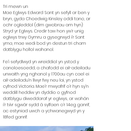
Tri mewn un
Mae Eglwys Edward Sant yn sefyll ar ben y
bryn, gyda Choedwig Kinsley oddi tano, ar
ochr ogleddol (dim gwobrau am hyn)
Stryd yr Eglwys. Credir taw hon yw’r unig
eglwys trwy Gymru a gysegrwyd i’r Sant
yma, mae wedi bod yn destun tri cham
datblygu hollol wahanol.
Fe’i sefydlwyd yn wreiddiol yn ystod y
canoloesoedd, a chafodd ei ail-adeiladu
unwaith yng nghanol y 1700au cyn cael ei
ail-adeiladu’n llwyr fwy neu lai, yn ystod
cyfnod Victoria. Mae’r mwyafrif o’r hyn sy’n
weddill heddiw yn dyddio o gyfnod
datblygu diweddaraf yr eglwys, ar wahân
i’r tŵr sgwâr sydd â sylfaen o’r 14eg ganrif,
ac estyniad uwch a ychwanegwyd yn y
18fed ganrif.