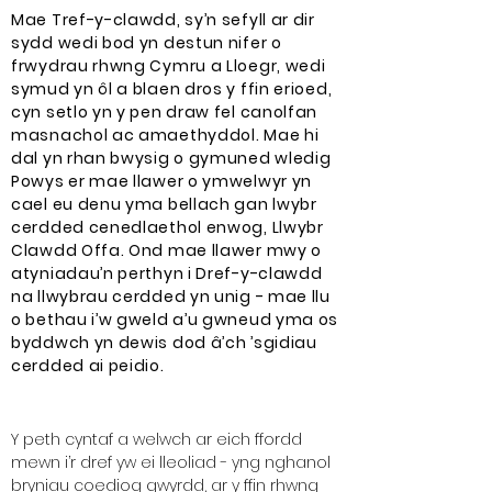
Mae Tref-y-clawdd, sy’n sefyll ar dir
sydd wedi bod yn destun nifer o
frwydrau rhwng Cymru a Lloegr, wedi
symud yn ôl a blaen dros y ffin erioed,
cyn setlo yn y pen draw fel canolfan
masnachol ac amaethyddol. Mae hi
dal yn rhan bwysig o gymuned wledig
Powys er mae llawer o ymwelwyr yn
cael eu denu yma bellach gan lwybr
cerdded cenedlaethol enwog, Llwybr
Clawdd Offa. Ond mae llawer mwy o
atyniadau’n perthyn i Dref-y-clawdd
na llwybrau cerdded yn unig - mae llu
o bethau i’w gweld a’u gwneud yma os
byddwch yn dewis dod â’ch ’sgidiau
cerdded ai peidio.
Y peth cyntaf a welwch ar eich ffordd
mewn i’r dref yw ei lleoliad - yng nghanol
bryniau coediog gwyrdd, ar y ffin rhwng