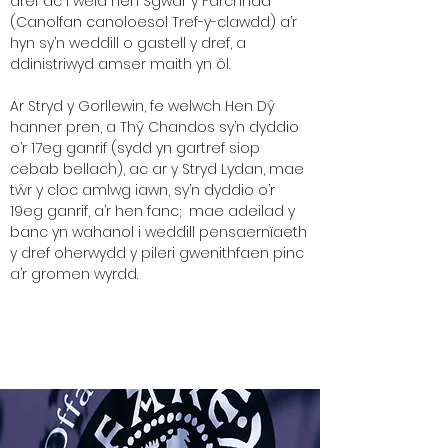
dref ac i weld hen Sgwâr y Farchnad
(Canolfan canoloesol Tref-y-clawdd) a’r
hyn sy’n weddill o gastell y dref, a
ddinistriwyd amser maith yn ôl.
Ar Stryd y Gorllewin, fe welwch Hen Dŷ
hanner pren, a Thŷ Chandos sy’n dyddio
o’r 17eg ganrif (sydd yn gartref siop
cebab bellach), ac ar y Stryd Lydan, mae
tŵr y cloc amlwg iawn, sy’n dyddio o’r
19eg ganrif, a’r hen fanc; mae adeilad y
banc yn wahanol i weddill pensaernïaeth
y dref oherwydd y pileri gwenithfaen pinc
a’r gromen wyrdd.