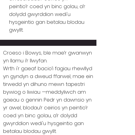
peintio’r coed yn binc golau, a’r
dolydd gwyrddion wedi'u
hysgeintio gan betalau blodau
gwyllt.
Croeso i Bowys, ble mae’r gwanwyn
yn llamu i’r llwyfan.
Wrth i'r gaeaf bacio’i fagiau rhewllyd
yn gyndyn a dweud ffarwel, mae ein
tirwedd yn dihuno mewn tapestri
bywiog o liwiau —meddyliwch am
gaeau o gennin Pedr yn dawnsio yn
yr awel, blodau’r ceirios yn peintio’r
coed yn binc golau, a’r dolydd
gwyrddion wedi'u hysgeintio gan
betalau blodau gwyllt.