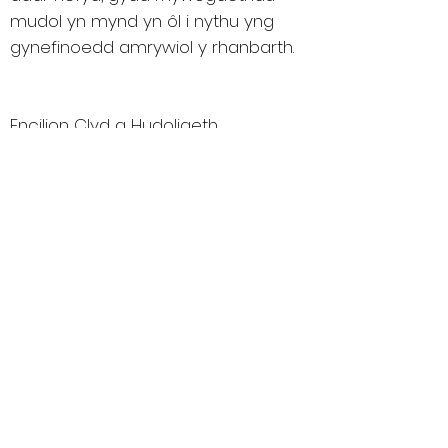
mudol yn mynd yn ôl i nythu yng
gynefinoedd amrywiol y rhanbarth.
Encilion Clyd a Hudoliaeth
Ddiwylliannol
Ar ôl diwrnod o anturiaethau awyr
agored, dadebrwch mewn tafarn
glyd o flaen tanllwyth o dân gyda
chwrw lleol. Sgwrsiwch gyda’r bobl
leol gyfeillgar sy'n awyddus i rannu
straeon am hanes a llên gwerin
cyfoethog Powys. Ymwedwch ag
amgueddfeydd ac orielau sy'n
arddangos treftadaeth artistig y
rhanbarth a fforiwch gestyll
canrifoedd oed sy'n sefyll fel