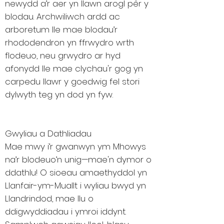
newydd a’r aer yn llawn arogl pêr y
blodau. Archwiliwch ardd ac
arboretum lle mae blodau’r
rhododendron yn ffrwydro wrth
flodeuo, neu grwydro ar hyd
afonydd lle mae clychau'r gog yn
carpedu llawr y goedwig fel stori
dylwyth teg yn dod yn fyw.
Gwyliau a Dathliadau
Mae mwy i’r gwanwyn ym Mhowys
na’r blodeuo’n unig—mae'n dymor o
ddathlu! O sioeau amaethyddol yn
Llanfair-ym-Muallt i wyliau bwyd yn
Llandrindod, mae llu o
ddigwyddiadau i ymroi iddynt.