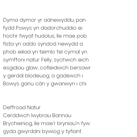
Dyma dymor yr adnewyddu, pan
fydd Powys yn dadorchuddio ei
hochr fwyaf hudolus, lle mae pob
fista yn addo syndod newydd a
phob eiliad yn teimlo fel cymal yn
symffoni natur. Felly, sychwch eich
esgidiau glaw, cofleidiwch bersawr
y gerddi blodeuog, a gadewch i
Bowys ganu cân y gwanwyn i chi.
Deffroad Natur
Cerddwch lwybrau Bannau
Brycheiniog, lle mae'r bryniau'n fyw
gyda gwyrddni bywiog y tyfiant