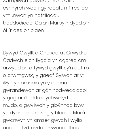
Samplwch gawsiau lleol, blasu
cynnyrch wedi'i gynaeafu'n ffres, ac
ymunwch yn nathliadau
traddodiadol Calan Mai sy'n dyddio’n
ôl i'r oes o’r blaen.
Bywyd Gwyllt a Chariad at Grwydro
Cadwch eich llygaid yn agored am
arwyddion o fywyd gwyllt sy'n deffro
o drwmgwsg y gaeaf. Sylwch ar yr
ŵyn yn prancio yn y caeau,
gwrandewch ar gân nodweddiadol
y gog ar ôl iddi ddychwelyd o'i
mudo, a gwyliwch y gloÿnnod byw
yn dychlamu rhwng y blodau. Mae'r
gwanwyn yn amser gwych i wylio
adar hefyd, gyda rhywogaethau