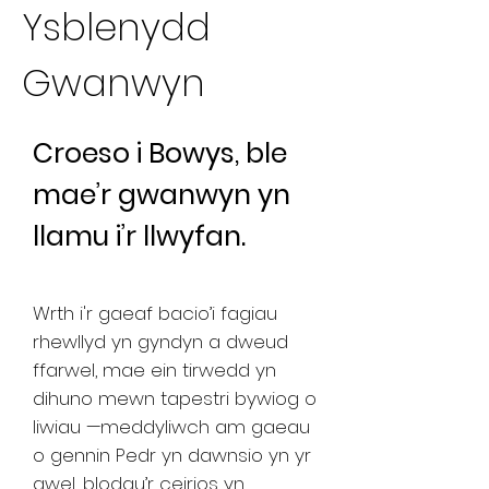
Ysblenydd
Gwanwyn
Croeso i Bowys, ble
mae’r gwanwyn yn
llamu i’r llwyfan.
Wrth i'r gaeaf bacio’i fagiau
rhewllyd yn gyndyn a dweud
ffarwel, mae ein tirwedd yn
dihuno mewn tapestri bywiog o
liwiau —meddyliwch am gaeau
o gennin Pedr yn dawnsio yn yr
awel, blodau’r ceirios yn