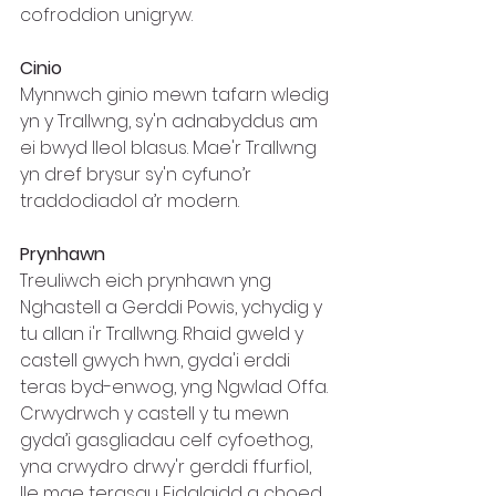
cofroddion unigryw.
Cinio
Mynnwch ginio mewn tafarn wledig 
yn y Trallwng, sy'n adnabyddus am 
ei bwyd lleol blasus. Mae'r Trallwng 
yn dref brysur sy'n cyfuno’r 
traddodiadol a’r modern.
Prynhawn  
Treuliwch eich prynhawn yng 
Nghastell a Gerddi Powis, ychydig y 
tu allan i'r Trallwng. Rhaid gweld y 
castell gwych hwn, gyda'i erddi 
teras byd-enwog, yng Ngwlad Offa. 
Crwydrwch y castell y tu mewn 
gyda’i gasgliadau celf cyfoethog, 
yna crwydro drwy'r gerddi ffurfiol, 
lle mae terasau Eidalaidd a choed 