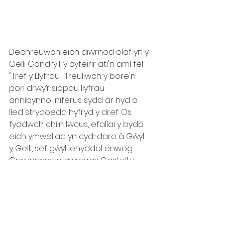
Dechreuwch eich diwrnod olaf yn y 
Gelli Gandryll, y cyfeirir ati'n aml fel 
"Tref y Llyfrau." Treuliwch y bore'n 
pori drwy’r siopau llyfrau 
annibynnol niferus sydd ar hyd a 
lled strydoedd hyfryd y dref. Os 
fyddwch chi'n lwcus, efallai y bydd 
eich ymweliad yn cyd-daro â Gŵyl 
y Gelli, sef gŵyl lenyddol enwog.  
Crwydrwch o gwmpas Castell y 
Gelli, sy'n cael ei adfer ac a fydd yn 
dod yn ganolbwynt i 
weithgareddau diwylliannol a 
hanesyddol cyn bo hir.