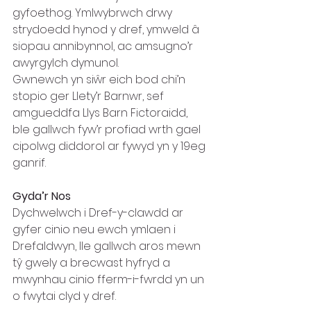
gyfoethog. Ymlwybrwch drwy 
strydoedd hynod y dref, ymweld â 
siopau annibynnol, ac amsugno’r 
awyrgylch dymunol. 
Gwnewch yn siŵr eich bod chi’n 
stopio ger Llety’r Barnwr, sef 
amgueddfa Llys Barn Fictoraidd, 
ble gallwch fyw’r profiad wrth gael 
cipolwg diddorol ar fywyd yn y 19eg 
ganrif.
Gyda’r Nos
Dychwelwch i Dref-y-clawdd ar 
gyfer cinio neu ewch ymlaen i 
Drefaldwyn, lle gallwch aros mewn 
tŷ gwely a brecwast hyfryd a 
mwynhau cinio fferm-i-fwrdd yn un 
o fwytai clyd y dref.