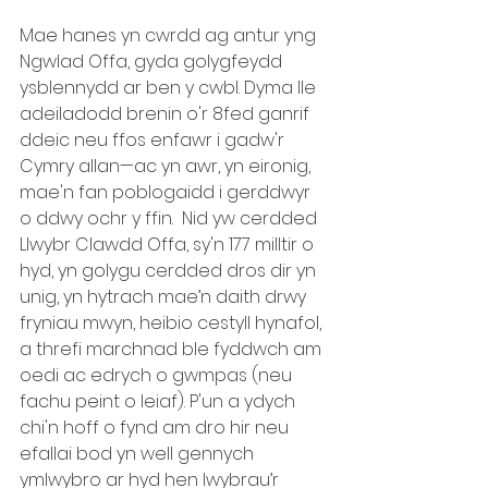
Mae hanes yn cwrdd ag antur yng 
Ngwlad Offa, gyda golygfeydd 
ysblennydd ar ben y cwbl. Dyma lle 
adeiladodd brenin o'r 8fed ganrif 
ddeic neu ffos enfawr i gadw'r 
Cymry allan—ac yn awr, yn eironig, 
mae'n fan poblogaidd i gerddwyr 
o ddwy ochr y ffin.  Nid yw cerdded 
Llwybr Clawdd Offa, sy'n 177 milltir o 
hyd, yn golygu cerdded dros dir yn 
unig, yn hytrach mae’n daith drwy 
fryniau mwyn, heibio cestyll hynafol, 
a threfi marchnad ble fyddwch am 
oedi ac edrych o gwmpas (neu 
fachu peint o leiaf). P'un a ydych 
chi'n hoff o fynd am dro hir neu 
efallai bod yn well gennych 
ymlwybro ar hyd hen lwybrau’r 