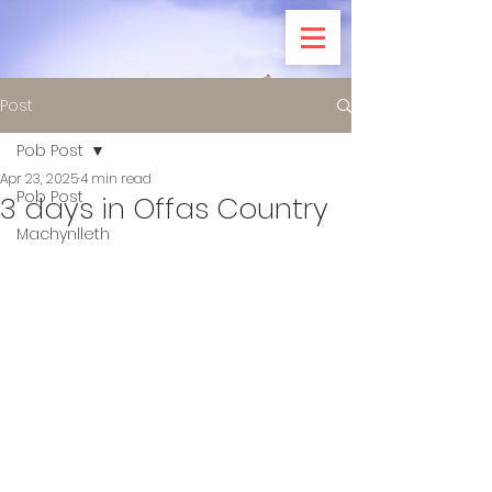
Post
Pob Post
Apr 23, 2025
4 min read
Pob Post
3 days in Offas Country
Machynlleth