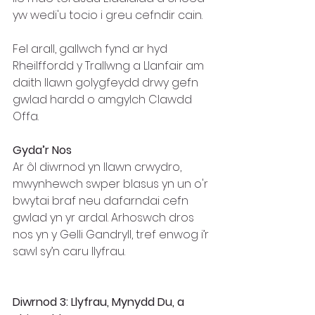
yw wedi'u tocio i greu cefndir cain.  
Fel arall, gallwch fynd ar hyd 
Rheilffordd y Trallwng a Llanfair am 
daith llawn golygfeydd drwy gefn 
gwlad hardd o amgylch Clawdd 
Offa.
Gyda’r Nos 
Ar ôl diwrnod yn llawn crwydro, 
mwynhewch swper blasus yn un o'r 
bwytai braf neu dafarndai cefn 
gwlad yn yr ardal. Arhoswch dros 
nos yn y Gelli Gandryll, tref enwog i’r 
sawl sy’n caru llyfrau. 
Diwrnod 3: Llyfrau, Mynydd Du, a 