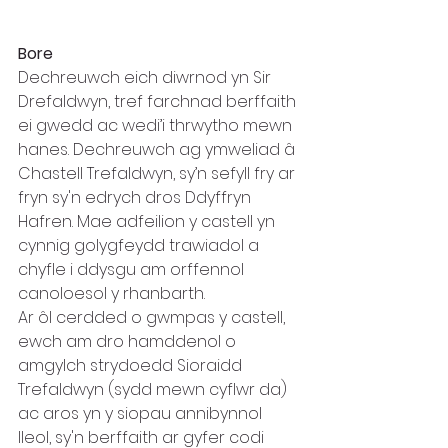
Bore  
Dechreuwch eich diwrnod yn Sir 
Drefaldwyn, tref farchnad berffaith 
ei gwedd ac wedi’i thrwytho mewn 
hanes. Dechreuwch ag ymweliad â 
Chastell Trefaldwyn, sy’n sefyll fry ar 
fryn sy'n edrych dros Ddyffryn 
Hafren. Mae adfeilion y castell yn 
cynnig golygfeydd trawiadol a 
chyfle i ddysgu am orffennol 
canoloesol y rhanbarth.  
Ar ôl cerdded o gwmpas y castell, 
ewch am dro hamddenol o 
amgylch strydoedd Sioraidd 
Trefaldwyn (sydd mewn cyflwr da) 
ac aros yn y siopau annibynnol 
lleol, sy'n berffaith ar gyfer codi 