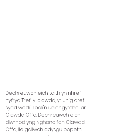
Dechreuwch eich taith yn nhref 
hyfryd Tref-y-clawdd, yr unig dref 
sydd wedi'i lleoli'n uniongyrchol ar 
Glawdd Offa. Dechreuwch eich 
diwrnod yng Nghanolfan Clawdd 
Offa, lle gallwch ddysgu popeth 