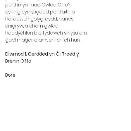
porthmyn, mae Gwlad Offa’n 
cynnig cymysgedd perffaith o 
harddwch golygfeydd, hanes 
unigryw, a chefn gwlad 
heddychlon ble fyddwch yn ysu am 
gael rhagor o amser i chi’ch hun. 
Diwrnod 1: Cerdded yn Ôl Troed y 
Brenin Offa
Bore