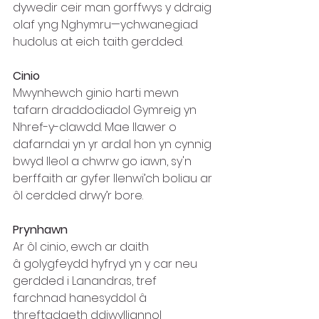
dywedir ceir man gorffwys y ddraig 
olaf yng Nghymru—ychwanegiad 
hudolus at eich taith gerdded.
Cinio
Mwynhewch ginio harti mewn 
tafarn draddodiadol Gymreig yn 
Nhref-y-clawdd. Mae llawer o 
dafarndai yn yr ardal hon yn cynnig 
bwyd lleol a chwrw go iawn, sy'n 
berffaith ar gyfer llenwi’ch boliau ar 
ôl cerdded drwy’r bore. 
Prynhawn  
Ar ôl cinio, ewch ar daith 
â golygfeydd hyfryd yn y car neu 
gerdded i Lanandras, tref 
farchnad hanesyddol â 
threftadaeth ddiwylliannol 