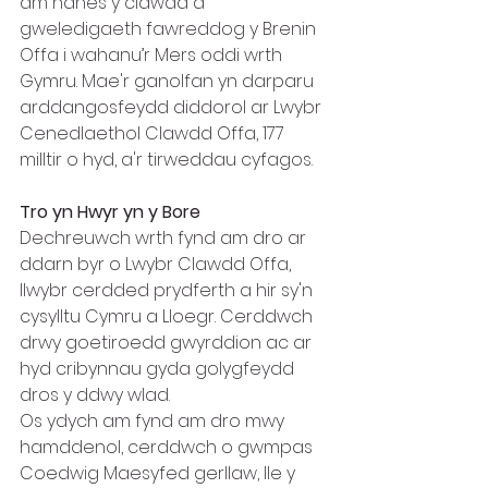
am hanes y clawdd a 
gweledigaeth fawreddog y Brenin 
Offa i wahanu’r Mers oddi wrth 
Gymru. Mae'r ganolfan yn darparu 
arddangosfeydd diddorol ar Lwybr 
Cenedlaethol Clawdd Offa, 177 
milltir o hyd, a'r tirweddau cyfagos.
Tro yn Hwyr yn y Bore  
Dechreuwch wrth fynd am dro ar 
ddarn byr o Lwybr Clawdd Offa, 
llwybr cerdded prydferth a hir sy'n 
cysylltu Cymru a Lloegr. Cerddwch 
drwy goetiroedd gwyrddion ac ar 
hyd cribynnau gyda golygfeydd 
dros y ddwy wlad.  
Os ydych am fynd am dro mwy 
hamddenol, cerddwch o gwmpas 
Coedwig Maesyfed gerllaw, lle y 