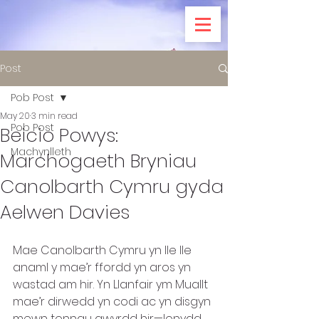
Post
Pob Post
May 20
3 min read
Pob Post
Beicio Powys:
Machynlleth
Marchogaeth Bryniau
Canolbarth Cymru gyda
Aelwen Davies
Mae Canolbarth Cymru yn lle lle 
anaml y mae’r ffordd yn aros yn 
wastad am hir. Yn Llanfair ym Muallt 
mae’r dirwedd yn codi ac yn disgyn 
mewn tonnau gwyrdd hir—lonydd 