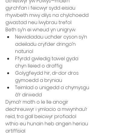
athletwyr yw Powys—mae’n 
gyrchfan i feicwyr sydd eisiau 
rhywbeth mwy dilys na chylchoedd 
gwastad neu lwybrau trefol.
Beth sy’n ei wneud yn unigryw:
Newidiadau uchder cyson sy’n 
adeiladu cryfder dringo’n 
naturiol
Ffyrdd gwledig tawel gyda 
chyn lleied o draffig
Golygfeydd hir, di-dor dros 
gymoedd a bryniau
Teimlad o unigedd a chymysgu 
â’r dirwedd
Dyma’r math o le lle anogir 
dechreuwyr i ymlacio a mwynhau’r 
reid, tra gall beicwyr profiadol 
wthio eu hunain heb angen heriau 
artiffisial.