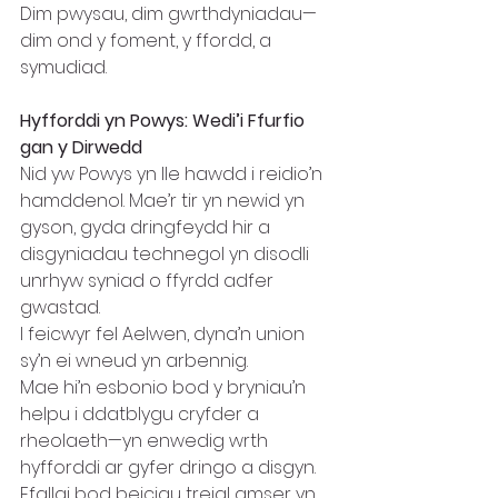
Dim pwysau, dim gwrthdyniadau—
dim ond y foment, y ffordd, a 
symudiad.
Hyfforddi yn Powys: Wedi’i Ffurfio 
gan y Dirwedd
Nid yw Powys yn lle hawdd i reidio’n 
hamddenol. Mae’r tir yn newid yn 
gyson, gyda dringfeydd hir a 
disgyniadau technegol yn disodli 
unrhyw syniad o ffyrdd adfer 
gwastad.
I feicwyr fel Aelwen, dyna’n union 
sy’n ei wneud yn arbennig.
Mae hi’n esbonio bod y bryniau’n 
helpu i ddatblygu cryfder a 
rheolaeth—yn enwedig wrth 
hyfforddi ar gyfer dringo a disgyn. 
Efallai bod beiciau treial amser yn 