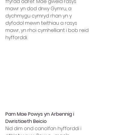
ffyrdd adref. Mae gweld rasys 
mawr yn dod drwy Gymru, a 
dychmygu cymryd rhan yn y 
dyfodol mewn teithiau a rasys 
mawr, yn rhoi cymhelliant i bob reid 
hyfforddi.
Pam Mae Powys yn Arbennig i 
Dwristiaeth Beicio
Nid dim ond canolfan hyfforddi i 