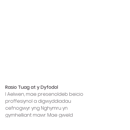
Rasio Tuag at y Dyfodol
I Aelwen, mae presenoldeb beicio 
proffesiynol a digwyddiadau 
cefnogwyr yng Nghymru yn 
gymhelliant mawr. Mae gweld 
beicwyr yn cystadlu ar ffyrdd mae 
hi’n hyfforddi arnynt bob dydd yn 