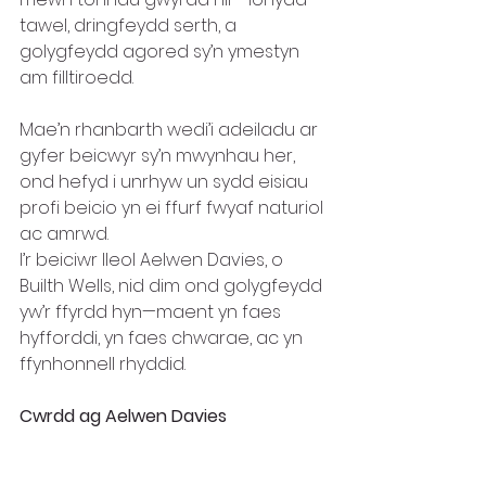
tawel, dringfeydd serth, a 
golygfeydd agored sy’n ymestyn 
am filltiroedd. 
Mae’n rhanbarth wedi’i adeiladu ar 
gyfer beicwyr sy’n mwynhau her, 
ond hefyd i unrhyw un sydd eisiau 
profi beicio yn ei ffurf fwyaf naturiol 
ac amrwd.
I’r beiciwr lleol Aelwen Davies, o 
Builth Wells, nid dim ond golygfeydd 
yw’r ffyrdd hyn—maent yn faes 
hyfforddi, yn faes chwarae, ac yn 
ffynhonnell rhyddid.
Cwrdd ag Aelwen Davies