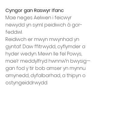
Cyngor gan Raswyr Ifanc
Mae neges Aelwen i feicwyr 
newydd yn syml: peidiwch â gor-
feddwl.
Reidiwch er mwyn mwynhad yn 
gyntaf. Daw ffitrwydd, cyflymder a 
hyder wedyn. Mewn lle fel Powys, 
mae’r meddylfryd hwnnw’n bwysig—
gan fod y tir bob amser yn mynnu 
amynedd, dyfalbarhad, a thipyn o 
ostyngeiddrwydd.