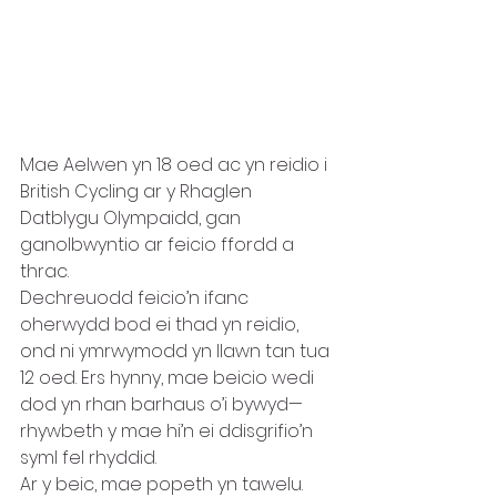
Mae Aelwen yn 18 oed ac yn reidio i 
British Cycling ar y Rhaglen 
Datblygu Olympaidd, gan 
ganolbwyntio ar feicio ffordd a 
thrac.
Dechreuodd feicio’n ifanc 
oherwydd bod ei thad yn reidio, 
ond ni ymrwymodd yn llawn tan tua 
12 oed. Ers hynny, mae beicio wedi 
dod yn rhan barhaus o’i bywyd—
rhywbeth y mae hi’n ei ddisgrifio’n 
syml fel rhyddid.
Ar y beic, mae popeth yn tawelu. 