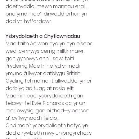
ddefnyddiol mewn mannau eraill, 
ond yma mae’r dirwedd ei hun yn 
dod yn hyfforddwr.
Ysbrydoliaeth a Chyflawniadau
Mae taith Aelwen hyd yn hyn eisoes 
wedi cynnwys cerrig milltir mawr, 
gan gynnwys ennill sawl teitl 
Prydeinig. Mae hi hefyd yn nodi 
ymuno â llwybr datblygu British 
Cycling fel moment allweddol yn ei 
datblygiad tuag at rasio elît.
Mae hi’n cael ysbrydoliaeth gan 
feicwyr fel Evie Richards ac, yr un 
mor bwysig, gan ei thad—y person 
a’i cyflwynodd i feicio.
Ond mae’r ysbrydoliaeth hefyd yn 
dod o rywbeth mwy uniongyrchol: y 