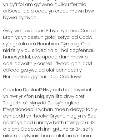
yn gyfrifol am gyflwyno dulliau ffermio
arloesol, ac a oedd yn credu mewn byw
bywyd cymydol.
Gwyliwch eich pen. Erbyn hyn mae Castell
Bronllys yn destun gofal sefydliad Cadw
sy’n gofalu am Henebion Cymreig. Ond
nid felly y bu erioed. Yn ôl rhai dogfennau
hanesyddol, cwympodd darn mawr o
adeiladwaith y castell i ffwrdd, gan ladd
etifedd gwrywaidd olaf pennaeth y
Normaniaid grymus, Dug Caerloyw.
Coeden Deuluol? Hwyrach bod rhywbeth
yn nŵr yr Afon Enig, sy’n llifo drwy dref
Talgarth o’r Mynydd Du, sy’n egluro
ffrwythlondeb Brychan: mae’n debyg fod y
dyn oedd yn rheolwr Brycheiniog yn y 5ed
ganrif yn dad i unrhyw beth rhwng 12 a 63
o blant. Gadewch inni gytuno ar 24, sef y
nifer a ddyfynnir rhan amlaf; un o’r rhain