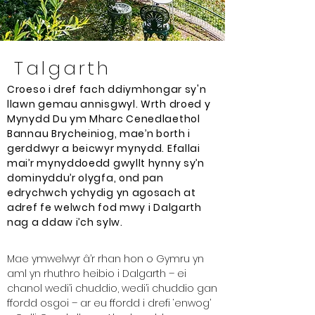
Talgarth
Croeso i dref fach ddiymhongar sy'n
llawn gemau annisgwyl. Wrth droed y
Mynydd Du ym Mharc Cenedlaethol
Bannau Brycheiniog, mae’n borth i
gerddwyr a beicwyr mynydd. Efallai
mai’r mynyddoedd gwyllt hynny sy’n
dominyddu’r olygfa, ond pan
edrychwch ychydig yn agosach at
adref fe welwch fod mwy i Dalgarth
nag a ddaw i’ch sylw.
Mae ymwelwyr â’r rhan hon o Gymru yn
aml yn rhuthro heibio i Dalgarth – ei
chanol wedi’i chuddio, wedi’i chuddio gan
ffordd osgoi – ar eu ffordd i drefi ‘enwog’