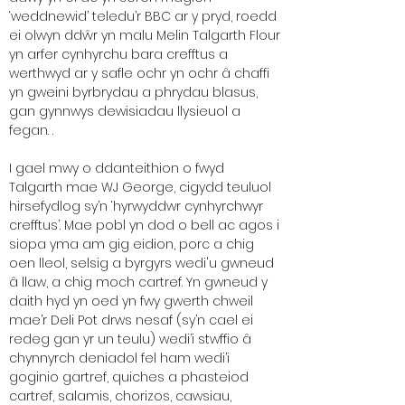
‘weddnewid’ teledu’r BBC ar y pryd, roedd
ei olwyn ddŵr yn malu Melin Talgarth Flour
yn arfer cynhyrchu bara crefftus a
werthwyd ar y safle ochr yn ochr â chaffi
yn gweini byrbrydau a phrydau blasus,
gan gynnwys dewisiadau llysieuol a
fegan. .
I gael mwy o ddanteithion o fwyd
Talgarth mae WJ George, cigydd teuluol
hirsefydlog sy’n ‘hyrwyddwr cynhyrchwyr
crefftus’. Mae pobl yn dod o bell ac agos i
siopa yma am gig eidion, porc a chig
oen lleol, selsig a byrgyrs wedi'u gwneud
â llaw, a chig moch cartref. Yn gwneud y
daith hyd yn oed yn fwy gwerth chweil
mae’r Deli Pot drws nesaf (sy’n cael ei
redeg gan yr un teulu) wedi’i stwffio â
chynnyrch deniadol fel ham wedi’i
goginio gartref, quiches a phasteiod
cartref, salamis, chorizos, cawsiau,