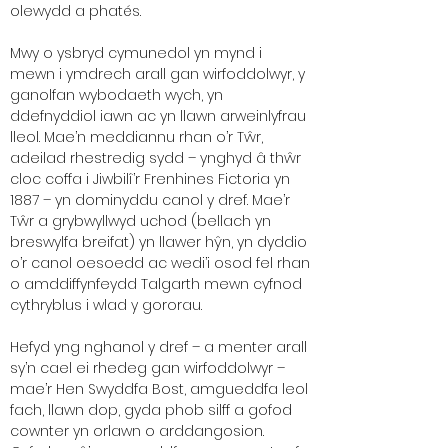
olewydd a phatés.
Mwy o ysbryd cymunedol yn mynd i
mewn i ymdrech arall gan wirfoddolwyr, y
ganolfan wybodaeth wych, yn
ddefnyddiol iawn ac yn llawn arweinlyfrau
lleol. Mae’n meddiannu rhan o’r Tŵr,
adeilad rhestredig sydd – ynghyd â thŵr
cloc coffa i Jiwbilî’r Frenhines Fictoria yn
1887 – yn dominyddu canol y dref. Mae’r
Tŵr a grybwyllwyd uchod (bellach yn
breswylfa breifat) yn llawer hŷn, yn dyddio
o’r canol oesoedd ac wedi’i osod fel rhan
o amddiffynfeydd Talgarth mewn cyfnod
cythryblus i wlad y gororau.
Hefyd yng nghanol y dref – a menter arall
sy’n cael ei rhedeg gan wirfoddolwyr –
mae’r Hen Swyddfa Bost, amgueddfa leol
fach, llawn dop, gyda phob silff a gofod
cownter yn orlawn o arddangosion.