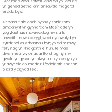
1922, mae wedi sefydlu enw da yn lleol ac
yn genedlaethol am ansawdd rhagorol
ei dda byw.
A'r barcutiaid coch hynny y soniasom
amdanynt yn gynharach? Mae'r aderyn
ysglyfaethus mawreddog hwn, a fu
unwaith mewn perygl, wedi dychwelyd yn
syfrdanol yn y rhannau hyn; yn ddim mwy
felly nag yn Nhalgarth ei hun, lle mae
dwsin neu fwy o’r adar fforchog hyn i’w
gweld yn gyson yn olwyno ac yn esgyn yn
yr awyr diolch, meddir, i fodolaeth sbarion
o iard y cigydd lleol.