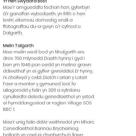
Yr Hen Swyddfa Bost
Mae'r amgueddfa fechan hon, gyferbyn
â'r ganolfan wybodaeth, yn frith o hen
lestri, eitemau domestig eraill a
ffotograffau du-a-gwyn o'r cyfnod o
Dalgarth.
Melin Talgarth
Mae melin wedi bod yn Nhalgarth ers
dros 700 mlynedd. Daeth hynny i gyd i
ben ym 1946 pan oedd yn melino grawn
ddiwethaf yn ei gyflwr gwreiddiol. Er hynny,
ni chollwyd y cwbl. Diolch i arian y Loteri
Fawr a menter y gymuned leol, fe
ailagorodd y felin yn 2011 a syfrdanu
cynulleidfa deledu genedlaethol yn ystod
ei hymddangosiad ar raglen Village SOS
BBC 1.
Mae’r unig felin ddŵr weithredol ym Mharc
Cenedlaethol Bannau Brycheiniog
bellach yn cael ei chynhyrchu’n llawn