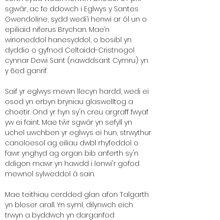
sgwâr, ac fe ddowch i Eglwys y Santes
Gwendoline, sydd wedi’i henwi ar ôl un o
epiliaid niferus Brychan. Mae’n
wirioneddol hanesyddol, o bosibl yn
dyddio o gyfnod Celtaidd-Cristnogol
cynnar Dewi Sant (nawddsant Cymru) yn
y 6ed ganrif.
Saif yr eglwys mewn llecyn hardd, wedi ei
osod yn erbyn bryniau glaswelltog a
choetir. Ond yr hyn sy'n creu argraff fwyaf
yw ei faint. Mae tŵr sgwâr yn sefyll yn
uchel uwchben yr eglwys ei hun, strwythur
canoloesol ag eiliau dwbl rhyfeddol o
fawr ynghyd ag organ bib anferth sy'n
ddigon mawr yn hawdd i lenwi'r gofod
mewnol sylweddol â sain.
Mae teithiau cerdded glan afon Talgarth
yn bleser arall. Yn syml, dilynwch eich
trwyn a byddwch yn darganfod