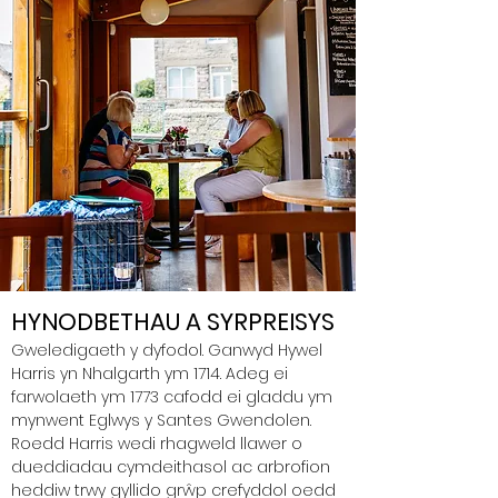
HYNODBETHAU A SYRPREISYS
Gweledigaeth y dyfodol. Ganwyd Hywel
Harris yn Nhalgarth ym 1714. Adeg ei
farwolaeth ym 1773 cafodd ei gladdu ym
mynwent Eglwys y Santes Gwendolen.
Roedd Harris wedi rhagweld llawer o
dueddiadau cymdeithasol ac arbrofion
heddiw trwy gyllido grŵp crefyddol oedd