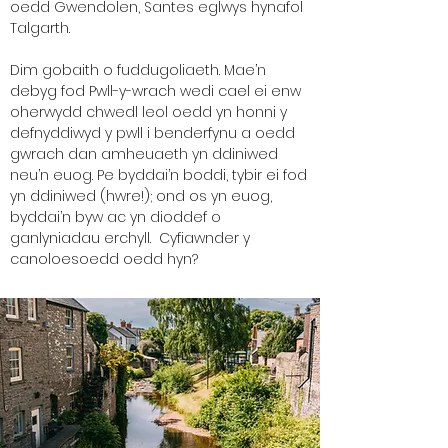
oedd Gwendolen, Santes eglwys hynafol
Talgarth.
Dim gobaith o fuddugoliaeth. Mae’n
debyg fod Pwll-y-wrach wedi cael ei enw
oherwydd chwedl leol oedd yn honni y
defnyddiwyd y pwll i benderfynu a oedd
gwrach dan amheuaeth yn ddiniwed
neu’n euog. Pe byddai’n boddi, tybir ei fod
yn ddiniwed (hwre!); ond os yn euog,
byddai’n byw ac yn dioddef o
ganlyniadau erchyll. Cyfiawnder y
canoloesoedd oedd hyn?