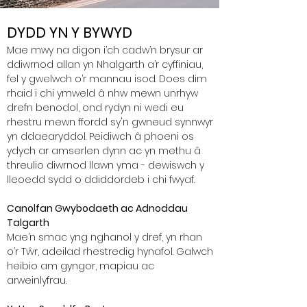
DYDD YN Y BYWYD
Mae mwy na digon i’ch cadw’n brysur ar
ddiwrnod allan yn Nhalgarth a’r cyffiniau,
fel y gwelwch o’r mannau isod. Does dim
rhaid i chi ymweld â nhw mewn unrhyw
drefn benodol, ond rydyn ni wedi eu
rhestru mewn ffordd sy'n gwneud synnwyr
yn ddaearyddol. Peidiwch â phoeni os
ydych ar amserlen dynn ac yn methu â
threulio diwrnod llawn yma - dewiswch y
lleoedd sydd o ddiddordeb i chi fwyaf.
Canolfan Gwybodaeth ac Adnoddau
Talgarth
Mae’n smac yng nghanol y dref, yn rhan
o’r Tŵr, adeilad rhestredig hynafol. Galwch
heibio am gyngor, mapiau ac
arweinlyfrau.