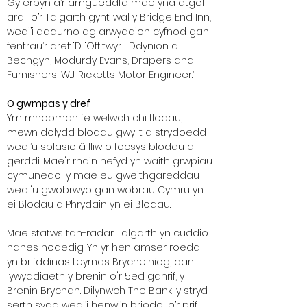
Gyferbyn â’r amgueddfa mae yna atgof
arall o’r Talgarth gynt: wal y Bridge End Inn,
wedi’i addurno ag arwyddion cyfnod gan
fentrau’r dref: ‘D. ‘Offitwyr i Ddynion a
Bechgyn, Modurdy Evans, Drapers and
Furnishers, W.J. Ricketts Motor Engineer.’
O gwmpas y dref
Ym mhobman fe welwch chi flodau,
mewn dolydd blodau gwyllt a strydoedd
wedi’u sblasio â lliw o focsys blodau a
gerddi. Mae'r rhain hefyd yn waith grwpiau
cymunedol y mae eu gweithgareddau
wedi'u gwobrwyo gan wobrau Cymru yn
ei Blodau a Phrydain yn ei Blodau.
Mae statws tan-radar Talgarth yn cuddio
hanes nodedig. Yn yr hen amser roedd
yn brifddinas teyrnas Brycheiniog, dan
lywyddiaeth y brenin o'r 5ed ganrif, y
Brenin Brychan. Dilynwch The Bank, y stryd
serth sydd wedi’i henwi’n briodol o’r prif