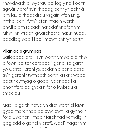
rhwydwaith o lwybrau deiliog y naill ochr i
sgwâr y dref sy’n rhedeg ochr yn ochr â
phyllau a rhaeadrau ysgafn Afon Enig.
Ymhellach i fyny’r afon mae’n werth
chwilio am raeadr harddaf yr afon ym
Mhwll-yr-Wrach, gwarchodfa natur hudol,
coediog wedi’i lleoli mewn dyffryn serth.
Allan ac o gwmpas
Safleoedd eraill sy’n werth ymweld â nhw
o fewn pellter cerdded i ganol Talgarth
yw Castell Bronllys, cadarnle canoloesol
sy’n goroni’r twmpath serth, a Park Wood,
coetir cymysg o goed llydanddail a
chonifferaidd gyda nifer o lwybrau a
thraciau.
Mae Talgarth hefyd yn dref weithiol iawn
gyda marchnad da byw iawn (a gynhelir
fore Gwener - mae'r farchnad ychydig i'r
gogledd o ganol y dref). Wedi’i hagor ym