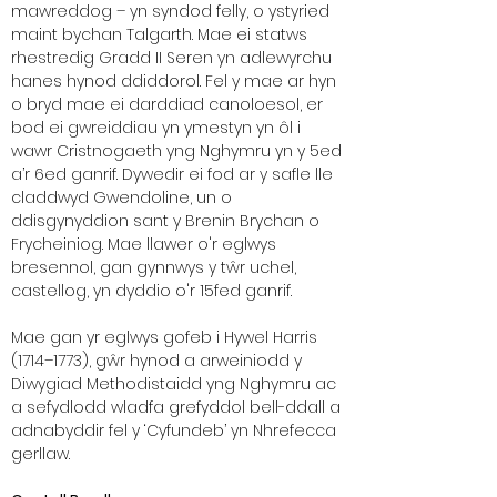
mawreddog – yn syndod felly, o ystyried
maint bychan Talgarth. Mae ei statws
rhestredig Gradd II Seren yn adlewyrchu
hanes hynod ddiddorol. Fel y mae ar hyn
o bryd mae ei darddiad canoloesol, er
bod ei gwreiddiau yn ymestyn yn ôl i
wawr Cristnogaeth yng Nghymru yn y 5ed
a’r 6ed ganrif. Dywedir ei fod ar y safle lle
claddwyd Gwendoline, un o
ddisgynyddion sant y Brenin Brychan o
Frycheiniog. Mae llawer o'r eglwys
bresennol, gan gynnwys y tŵr uchel,
castellog, yn dyddio o'r 15fed ganrif.
Mae gan yr eglwys gofeb i Hywel Harris
(1714–1773), gŵr hynod a arweiniodd y
Diwygiad Methodistaidd yng Nghymru ac
a sefydlodd wladfa grefyddol bell-ddall a
adnabyddir fel y ‘Cyfundeb’ yn Nhrefecca
gerllaw.