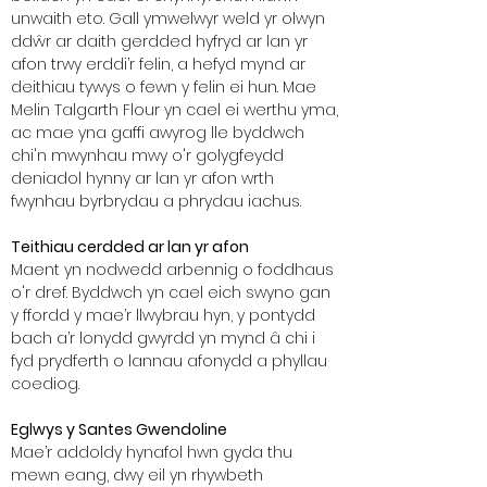
unwaith eto. Gall ymwelwyr weld yr olwyn
ddŵr ar daith gerdded hyfryd ar lan yr
afon trwy erddi’r felin, a hefyd mynd ar
deithiau tywys o fewn y felin ei hun. Mae
Melin Talgarth Flour yn cael ei werthu yma,
ac mae yna gaffi awyrog lle byddwch
chi'n mwynhau mwy o'r golygfeydd
deniadol hynny ar lan yr afon wrth
fwynhau byrbrydau a phrydau iachus.
Teithiau cerdded ar lan yr afon
Maent yn nodwedd arbennig o foddhaus
o'r dref. Byddwch yn cael eich swyno gan
y ffordd y mae’r llwybrau hyn, y pontydd
bach a’r lonydd gwyrdd yn mynd â chi i
fyd prydferth o lannau afonydd a phyllau
coediog.
Eglwys y Santes Gwendoline
Mae’r addoldy hynafol hwn gyda thu
mewn eang, dwy eil yn rhywbeth