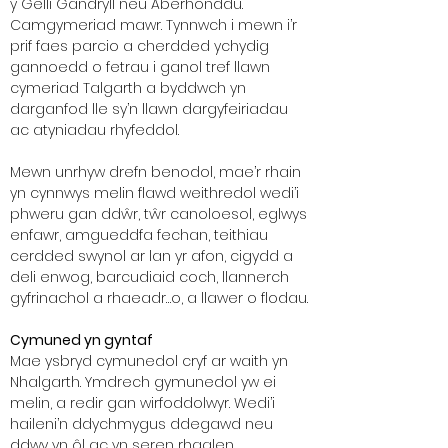
y Gelli Gandryll neu Aberhonddu.
Camgymeriad mawr. Tynnwch i mewn i’r
prif faes parcio a cherdded ychydig
gannoedd o fetrau i ganol tref llawn
cymeriad Talgarth a byddwch yn
darganfod lle sy’n llawn dargyfeiriadau
ac atyniadau rhyfeddol.
Mewn unrhyw drefn benodol, mae’r rhain
yn cynnwys melin flawd weithredol wedi’i
phweru gan ddŵr, tŵr canoloesol, eglwys
enfawr, amgueddfa fechan, teithiau
cerdded swynol ar lan yr afon, cigydd a
deli enwog, barcudiaid coch, llannerch
gyfrinachol a rhaeadr…o, a llawer o flodau.
Cymuned yn gyntaf
Mae ysbryd cymunedol cryf ar waith yn
Nhalgarth. Ymdrech gymunedol yw ei
melin, a redir gan wirfoddolwyr. Wedi’i
haileni’n ddychmygus ddegawd neu
ddwy yn ôl ac yn seren rhaglen