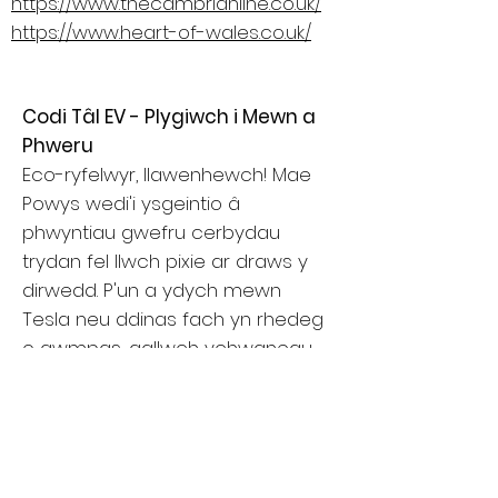
https://www.thecambrianline.co.uk/
https://www.heart-of-wales.co.uk/
Codi Tâl EV - Plygiwch i Mewn a
Phweru
Eco-ryfelwyr, llawenhewch! Mae
Powys wedi'i ysgeintio â
phwyntiau gwefru cerbydau
trydan fel llwch pixie ar draws y
dirwedd. P'un a ydych mewn
Tesla neu ddinas fach yn rhedeg
o gwmpas, gallwch ychwanegu
at eich batri tra'n socian yn y
golygfeydd.
Defnyddiwch apiau fel
ZapMap
neu
ChargePlace Cymru
i ddod o
hyd i: