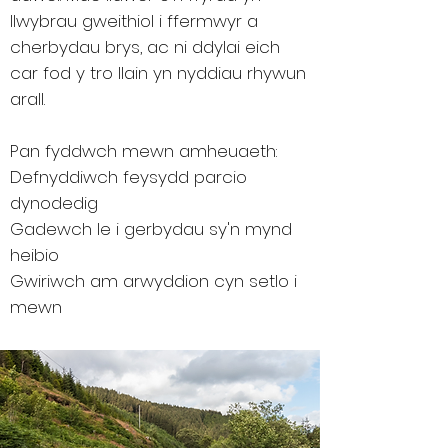
llwybrau gweithiol i ffermwyr a
cherbydau brys, ac ni ddylai eich
car fod y tro llain yn nyddiau rhywun
arall.
Pan fyddwch mewn amheuaeth:
Defnyddiwch feysydd parcio
dynodedig
Gadewch le i gerbydau sy'n mynd
heibio
Gwiriwch am arwyddion cyn setlo i
mewn