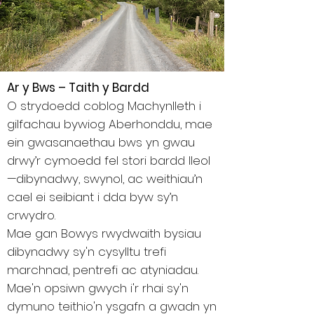
Ar y Bws – Taith y Bardd
O strydoedd coblog Machynlleth i
gilfachau bywiog Aberhonddu, mae
ein gwasanaethau bws yn gwau
drwy’r cymoedd fel stori bardd lleol
—dibynadwy, swynol, ac weithiau’n
cael ei seibiant i dda byw sy’n
crwydro.
Mae gan Bowys rwydwaith bysiau
dibynadwy sy'n cysylltu trefi
marchnad, pentrefi ac atyniadau.
Mae'n opsiwn gwych i'r rhai sy'n
dymuno teithio'n ysgafn a gwadn yn