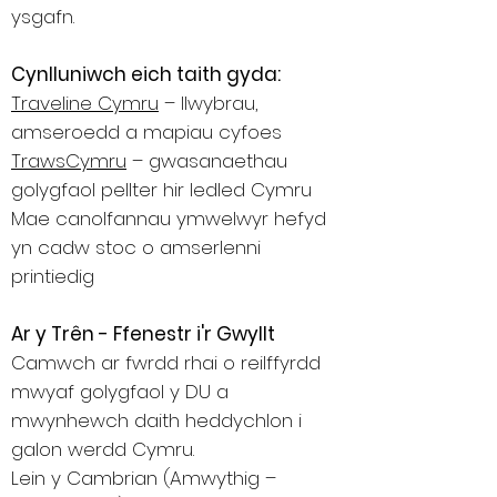
ysgafn.
Cynlluniwch eich taith gyda:
Traveline Cymru
– llwybrau,
amseroedd a mapiau cyfoes
TrawsCymru
– gwasanaethau
golygfaol pellter hir ledled Cymru
Mae canolfannau ymwelwyr hefyd
yn cadw stoc o amserlenni
printiedig
Ar y Trên - Ffenestr i'r Gwyllt
Camwch ar fwrdd rhai o reilffyrdd
mwyaf golygfaol y DU a
mwynhewch daith heddychlon i
galon werdd Cymru.
Lein y Cambrian (Amwythig –