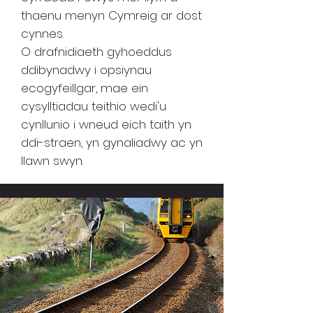
thaenu menyn Cymreig ar dost
cynnes.
O drafnidiaeth gyhoeddus
ddibynadwy i opsiynau
ecogyfeillgar, mae ein
cysylltiadau teithio wedi'u
cynllunio i wneud eich taith yn
ddi-straen, yn gynaliadwy ac yn
llawn swyn.