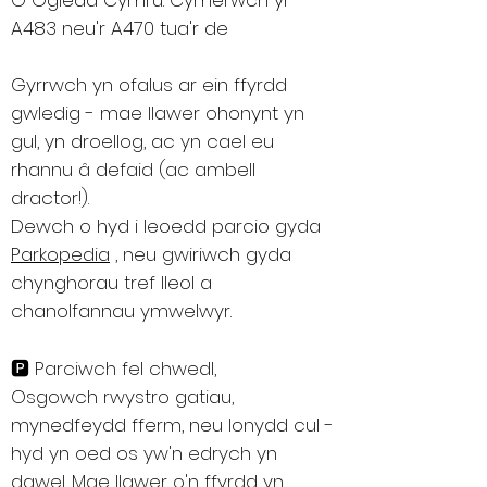
O Ogledd Cymru: Cymerwch yr
A483 neu'r A470 tua'r de
Gyrrwch yn ofalus ar ein ffyrdd
gwledig - mae llawer ohonynt yn
gul, yn droellog, ac yn cael eu
rhannu â defaid (ac ambell
dractor!).
Dewch o hyd i leoedd parcio gyda
Parkopedia
, neu gwiriwch gyda
chynghorau tref lleol a
chanolfannau ymwelwyr.
🅿️ Parciwch fel chwedl,
Osgowch rwystro gatiau,
mynedfeydd fferm, neu lonydd cul -
hyd yn oed os yw'n edrych yn
dawel. Mae llawer o'n ffyrdd yn