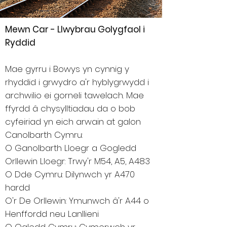
Mewn Car - Llwybrau Golygfaol i
Ryddid
Mae gyrru i Bowys yn cynnig y
rhyddid i grwydro a'r hyblygrwydd i
archwilio ei gorneli tawelach. Mae
ffyrdd â chysylltiadau da o bob
cyfeiriad yn eich arwain at galon
Canolbarth Cymru:
O Ganolbarth Lloegr a Gogledd
Orllewin Lloegr: Trwy'r M54, A5, A483
O Dde Cymru: Dilynwch yr A470
hardd
O'r De Orllewin: Ymunwch â'r A44 o
Henffordd neu Lanllieni