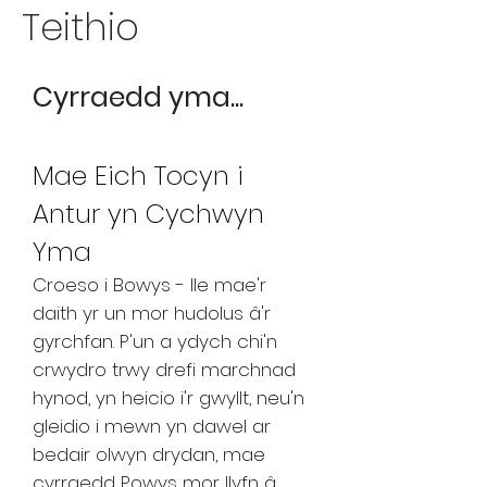
Teithio
Cyrraedd yma...
Mae Eich Tocyn i
Antur yn Cychwyn
Yma
Croeso i Bowys - lle mae'r
daith yr un mor hudolus â'r
gyrchfan. P'un a ydych chi'n
crwydro trwy drefi marchnad
hynod, yn heicio i'r gwyllt, neu'n
gleidio i mewn yn dawel ar
bedair olwyn drydan, mae
cyrraedd Powys mor llyfn â