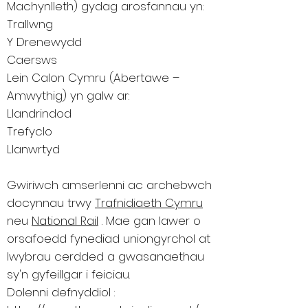
Machynlleth) gydag arosfannau yn:
Trallwng
Y Drenewydd
Caersws
Lein Calon Cymru (Abertawe –
Amwythig) yn galw ar:
Llandrindod
Trefyclo
Llanwrtyd
Gwiriwch amserlenni ac archebwch
docynnau trwy
Trafnidiaeth Cymru
neu
National Rail
. Mae gan lawer o
orsafoedd fynediad uniongyrchol at
lwybrau cerdded a gwasanaethau
sy'n gyfeillgar i feiciau.
Dolenni defnyddiol :