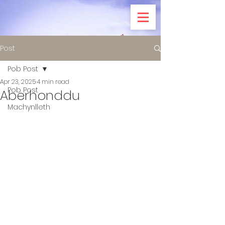
Post
Pob Post
Apr 23, 2025
4 min read
Pob Post
Aberhonddu
Machynlleth