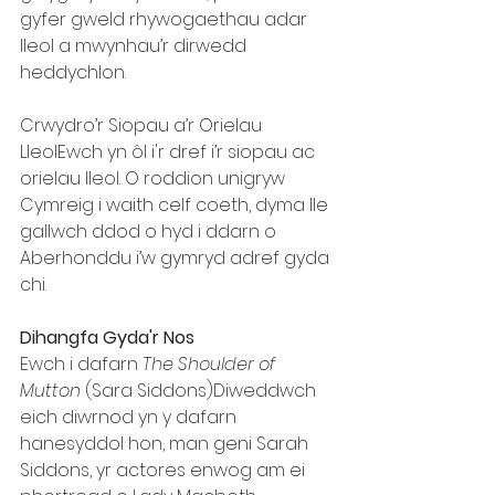
gyfer gweld rhywogaethau adar 
lleol a mwynhau’r dirwedd 
heddychlon.
Crwydro’r Siopau a’r Orielau 
LleolEwch yn ôl i'r dref i’r siopau ac 
orielau lleol. O roddion unigryw 
Cymreig i waith celf coeth, dyma lle 
gallwch ddod o hyd i ddarn o 
Aberhonddu i’w gymryd adref gyda 
chi.
Dihangfa Gyda'r Nos
Ewch i dafarn 
The Shoulder of 
Mutton
 (Sara Siddons)Diweddwch 
eich diwrnod yn y dafarn 
hanesyddol hon, man geni Sarah 
Siddons, yr actores enwog am ei 