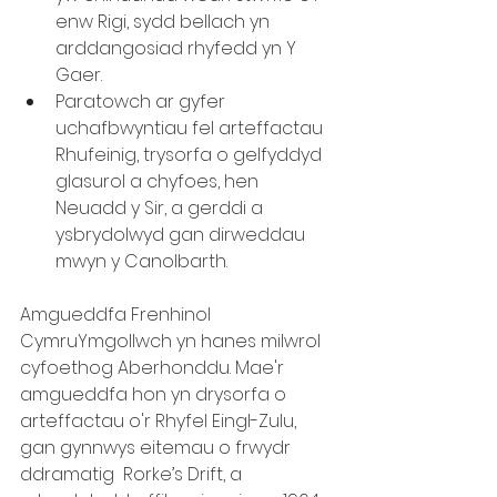
enw Rigi, sydd bellach yn 
arddangosiad rhyfedd yn Y 
Gaer.
Paratowch ar gyfer 
uchafbwyntiau fel arteffactau 
Rhufeinig, trysorfa o gelfyddyd 
glasurol a chyfoes, hen 
Neuadd y Sir, a gerddi a 
ysbrydolwyd gan dirweddau 
mwyn y Canolbarth.
Amgueddfa Frenhinol 
CymruYmgollwch yn hanes milwrol 
cyfoethog Aberhonddu. Mae'r 
amgueddfa hon yn drysorfa o 
arteffactau o'r Rhyfel Eingl-Zulu, 
gan gynnwys eitemau o frwydr 
ddramatig  Rorke’s Drift, a 