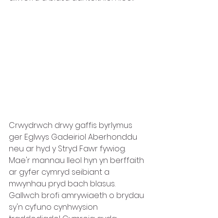
Crwydrwch drwy gaffis byrlymus 
ger Eglwys Gadeiriol Aberhonddu 
neu ar hyd y Stryd Fawr fywiog. 
Mae'r mannau lleol hyn yn berffaith 
ar gyfer cymryd seibiant a 
mwynhau pryd bach blasus. 
Gallwch brofi amrywiaeth o brydau 
sy'n cyfuno cynhwysion 