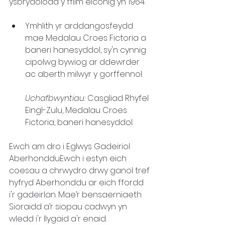
ysbrydolodd y ffilm eiconig yn 1964.
Ymhlith yr arddangosfeydd 
mae Medalau Croes Fictoria a 
baneri hanesyddol, sy'n cynnig 
cipolwg bywiog ar ddewrder 
ac aberth milwyr y gorffennol.
Uchafbwyntiau:
 Casgliad Rhyfel 
Eingl-Zulu, Medalau Croes 
Fictoria, baneri hanesyddol.
Ewch am dro i Eglwys Gadeiriol 
AberhondduEwch i estyn eich 
coesau a chrwydro drwy ganol tref 
hyfryd Aberhonddu ar eich ffordd 
i'r gadeirlan. Mae’r bensaernïaeth 
Sioraidd a’r siopau cadwyn yn 
wledd i'r llygaid a'r enaid.