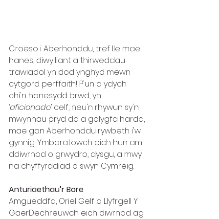
Croeso i Aberhonddu, tref lle mae 
hanes, diwylliant a thirweddau 
trawiadol yn dod ynghyd mewn 
cytgord perffaith! P'un a ydych 
chi'n hanesydd brwd, yn 
‘aficionado’
 celf, neu'n rhywun sy'n 
mwynhau pryd da a golygfa hardd, 
mae gan Aberhonddu rywbeth i'w 
gynnig. Ymbaratowch eich hun am 
ddiwrnod o grwydro, dysgu, a mwy 
na chyffyrddiad o swyn Cymreig.
Anturiaethau’r Bore
Amgueddfa, Oriel Gelf a Llyfrgell Y 
GaerDechreuwch eich diwrnod ag 