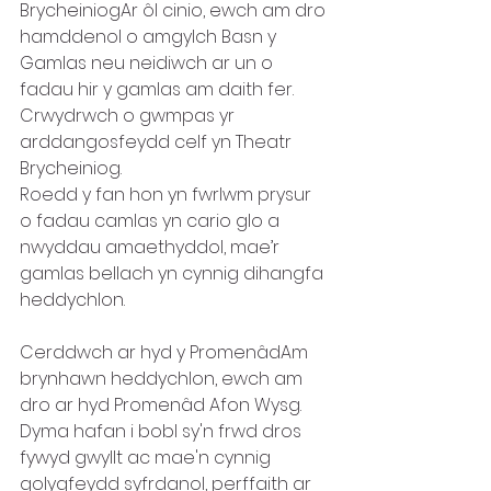
BrycheiniogAr ôl cinio, ewch am dro 
hamddenol o amgylch Basn y 
Gamlas neu neidiwch ar un o 
fadau hir y gamlas am daith fer. 
Crwydrwch o gwmpas yr 
arddangosfeydd celf yn Theatr 
Brycheiniog.
Roedd y fan hon yn fwrlwm prysur 
o fadau camlas yn cario glo a 
nwyddau amaethyddol, mae’r 
gamlas bellach yn cynnig dihangfa 
heddychlon.
Cerddwch ar hyd y PromenâdAm 
brynhawn heddychlon, ewch am 
dro ar hyd Promenâd Afon Wysg. 
Dyma hafan i bobl sy'n frwd dros 
fywyd gwyllt ac mae'n cynnig 
golygfeydd syfrdanol, perffaith ar 