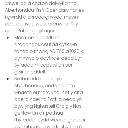
ymweliad â chalon ddiwylliannol 
Aberhonddu. Yn Y Gaer daw hanes 
i gwrdd â chreadigrwydd, mewn 
adeilad sydd wedi ei enwi ar ôl y 
gaer Rufeinig gyfagos.
Mae'r amgueddfa'n 
arddangos ceufad gyflawn 
hynod o rhwng AD 760 a 1020, a 
dynnwyd o ddyfnderoedd Llyn 
Syfaddan– capsiwl amser 
gwirioneddol!
Ni chafodd ei geni yn 
Aberhonddu, ond yn sicr fe 
wnaeth ei marc yno,  sef y difa 
opera Adelina Patti a oedd yn 
byw yng Nghastell Craig y Nos 
gerllaw. Un o'r pethau 
rhyfeddaf sydd wedi ei goroesi 
yw chihuahua wedi'i stwffio o'r 