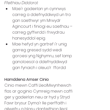
Ffeithiau Diddorol:
Mae'r gadeirlan yn cynnwys 
carreg a ddefnyddiwyd un tro 
gan saethwyr ym Mrwydr 
Agincourt i finiogi eu saethau – 
carreg gyffwrdd i frwydrau 
hanesyddol epig.
Mae hefyd yn gartref i'r unig 
garreg gresed sydd wedi 
goroesi yng Nghymru, sef lamp 
ganoloesol a ddefnyddiwyd 
gan fynaich i oleuo’r  ffordd
Hamddena Amser Cinio
Cinio mewn Caffi LleolMwynhewch 
flas ar goginio Cymreig mewn caffi 
ger y gadeirlan neu ar hyd y Stryd 
Fawr brysur. Dyma'r lle perffaith i 
ailwefru a blasu danteithion lleol.