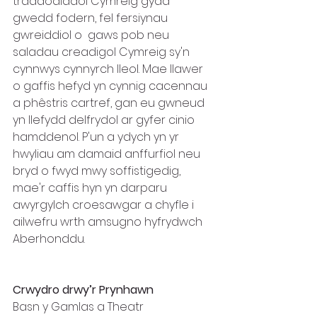
traddodiadol Cymreig gyda 
gwedd fodern, fel fersiynau 
gwreiddiol o  gaws pob neu 
saladau creadigol Cymreig sy'n 
cynnwys cynnyrch lleol. Mae llawer 
o gaffis hefyd yn cynnig cacennau 
a phêstris cartref, gan eu gwneud 
yn llefydd delfrydol ar gyfer cinio 
hamddenol. P'un a ydych yn yr 
hwyliau am damaid anffurfiol neu 
bryd o fwyd mwy soffistigedig, 
mae'r caffis hyn yn darparu 
awyrgylch croesawgar a chyfle i 
ailwefru wrth amsugno hyfrydwch 
Aberhonddu.
Crwydro drwy’r Prynhawn
Basn y Gamlas a Theatr 