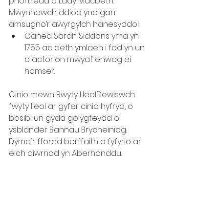
phortread o Lady Macbeth. 
Mwynhewch ddiod yno gan 
amsugno’r awyrgylch hanesyddol. 
Ganed Sarah Siddons yma yn 
1755 ac aeth ymlaen i fod yn un 
o actorion mwyaf enwog ei 
hamser.
Cinio mewn Bwyty LleolDewiswch 
fwyty lleol ar gyfer cinio hyfryd, o 
bosibl un gyda golygfeydd o 
ysblander Bannau Brycheiniog. 
Dyma'r ffordd berffaith o fyfyrio ar 
eich diwrnod yn Aberhonddu.