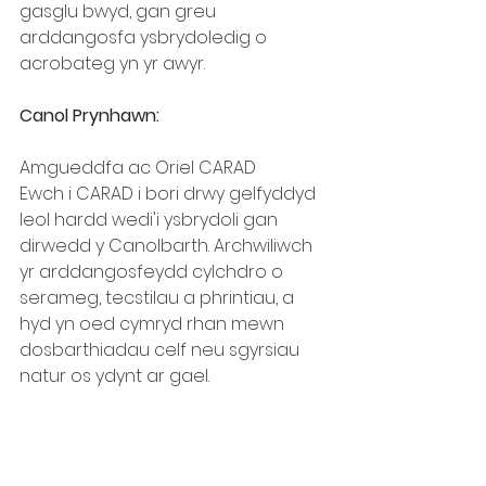
gasglu bwyd, gan greu 
arddangosfa ysbrydoledig o 
acrobateg yn yr awyr.
Canol Prynhawn:
Amgueddfa ac Oriel CARAD
Ewch i CARAD i bori drwy gelfyddyd 
leol hardd wedi'i ysbrydoli gan 
dirwedd y Canolbarth. Archwiliwch 
yr arddangosfeydd cylchdro o 
serameg, tecstilau a phrintiau, a 
hyd yn oed cymryd rhan mewn 
dosbarthiadau celf neu sgyrsiau 
natur os ydynt ar gael.
Gyda’r nos:
The Lost Ark ar gyfer Cerddoriaeth 