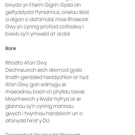
bwydo yn Fferm Gigrin. Gyda sîn 
gelfyddydol ffyniannus, orielau lleol, 
a digon o dafarndai, mae Rhaeadr 
Gwy yn cynnig profiad cofiadwy i 
bawb sy'n ymweld a’r ardal.
Bore
Rhodfa Afon Gwy
Dechreuwch eich diwrnod gyda 
thaith gerdded heddychlon ar hyd 
Afon Gwy, gan edmygu ei 
rhaeadrau bach a'i phyllau tawel. 
Mwynhewch y llwybr hyfryd ar ei 
glannau sy'n cynnig mannau 
gwych i fwynhau harddwch un o 
afonydd hiraf y DU.