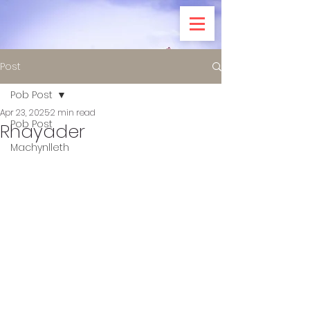
Post
Pob Post
Apr 23, 2025
2 min read
Pob Post
Rhayader
Machynlleth