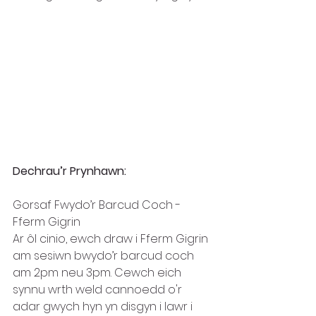
Dechrau’r Prynhawn:
Gorsaf Fwydo’r Barcud Coch - 
Fferm Gigrin
Ar ôl cinio, ewch draw i Fferm Gigrin 
am sesiwn bwydo’r barcud coch 
am 2pm neu 3pm. Cewch eich 
synnu wrth weld cannoedd o'r 
adar gwych hyn yn disgyn i lawr i 