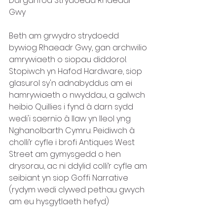
Darganfod Strydoedd Rhaeadr 
Gwy 
Beth am grwydro strydoedd 
bywiog Rhaeadr Gwy, gan archwilio 
amrywiaeth o siopau diddorol. 
Stopiwch yn Hafod Hardware, siop 
glasurol sy'n adnabyddus am ei 
hamrywiaeth o nwyddau, a galwch 
heibio Quillies i fynd â darn sydd 
wedi'i saernïo â llaw yn lleol yng 
Nghanolbarth Cymru. Peidiwch â 
cholli’r cyfle i brofi Antiques West 
Street am gymysgedd o hen 
drysorau, ac ni ddylid colli’r cyfle am 
seibiant yn siop Goffi Narrative 
(rydym wedi clywed pethau gwych 
am eu hysgytlaeth hefyd) 