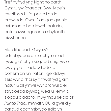
Tref hyfryd yng Nghanolbarth 
Cymru yw Rhaeadr Gwy.  Mae’n 
gweithredu fel porth i ardal 
drawiadol Cwm Elan gan gynnig 
cyfuniad o harddwch naturiol, 
antur awyr agored, a chyfoeth 
diwylliannol. 
Mae Rhaeadr Gwy, sy'n 
adnabyddus am ei chymuned 
fywiog a'i chymysgedd unigryw o 
awyrgylch traddodiadol a 
bohemian, yn hafan i gerddwyr, 
seiclwyr a rhai sy'n frwdfrydig am 
natur. Gall ymwelwyr archwilio ei 
strydoedd bywiog wedi'u llenwi â 
siopau diddorol, mwynhau seiclo ar 
Pump Track
 mwyaf y DU, a gweld y 
barcud coch ysbrydoledig yn 